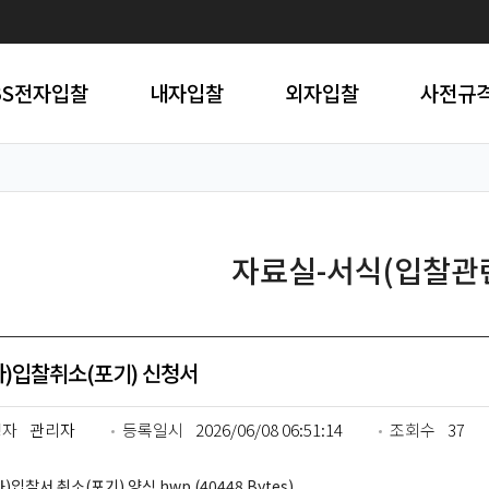
BS전자입찰
내자입찰
외자입찰
사전규
자료실-서식(입찰관
자)입찰취소(포기) 신청서
성자
관리자
등록일시
2026/06/08 06:51:14
조회수
37
)입찰서 취소(포기) 양식.hwp (40448 Bytes)