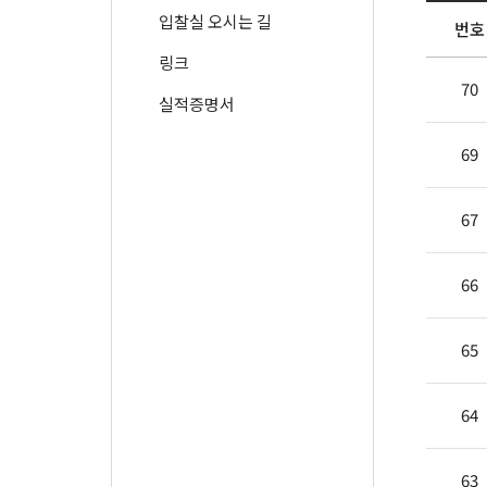
입찰실 오시는 길
번호
링크
70
실적증명서
69
67
66
65
64
63