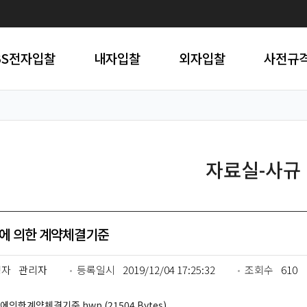
BS전자입찰
내자입찰
외자입찰
사전규
자료실-사규
에 의한 계약체결기준
성자
관리자
등록일시
2019/12/04 17:25:32
조회수
610
에의한계약체결기준.hwp (21504 Bytes)