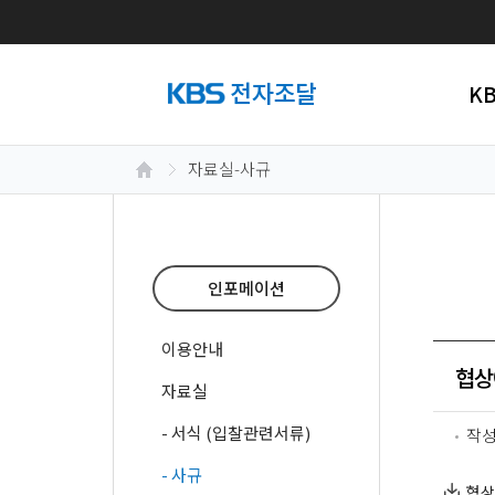
K
자료실-사규
인포메이션
이용안내
협상
자료실
- 서식 (입찰관련서류)
작
- 사규
협상