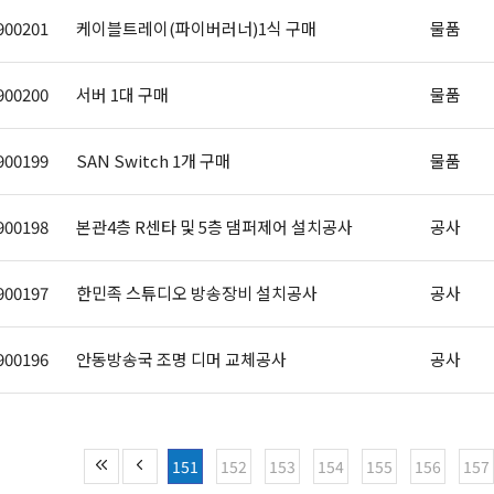
900201
케이블트레이(파이버러너)1식 구매
물품
900200
서버 1대 구매
물품
900199
SAN Switch 1개 구매
물품
900198
본관4층 R센타 및 5층 댐퍼제어 설치공사
공사
900197
한민족 스튜디오 방송장비 설치공사
공사
900196
안동방송국 조명 디머 교체공사
공사
151
152
153
154
155
156
157