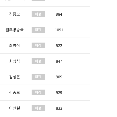
김종모
984
원주방송국
1091
최영식
522
최영식
847
김성은
909
김종모
929
이연실
833