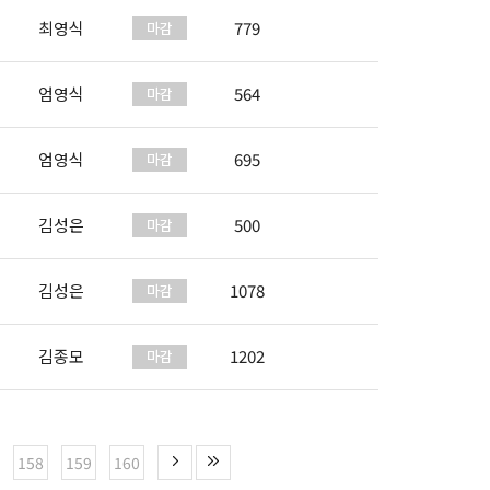
최영식
779
엄영식
564
엄영식
695
김성은
500
김성은
1078
김종모
1202
158
159
160