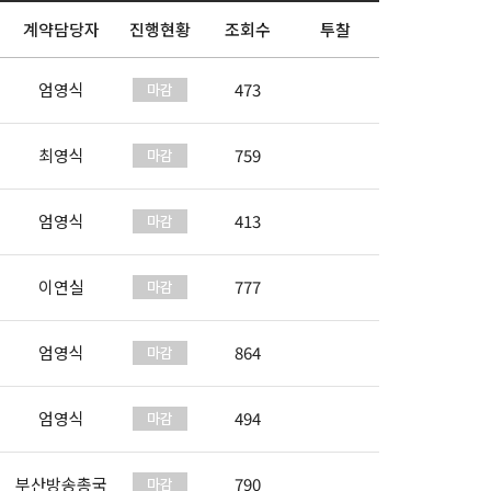
계약담당자
진행현황
조회수
투찰
엄영식
473
최영식
759
엄영식
413
이연실
777
엄영식
864
엄영식
494
부산방송총국
790