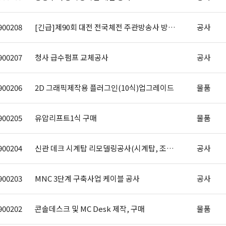
900208
[긴급]제90회 대전 전국체전 주관방송사 방송센터 시설..
공사
900207
청사 급수펌프 교체공사
공사
900206
2D 그래픽제작용 플러그인(10식)업그레이드
물품
900205
유압리프트1식 구매
물품
900204
신관 데크 시계탑 리모델링공사(시계탑, 조형물)
공사
900203
MNC 3단계 구축사업 케이블 공사
공사
900202
콘솔데스크 및 MC Desk 제작, 구매
물품