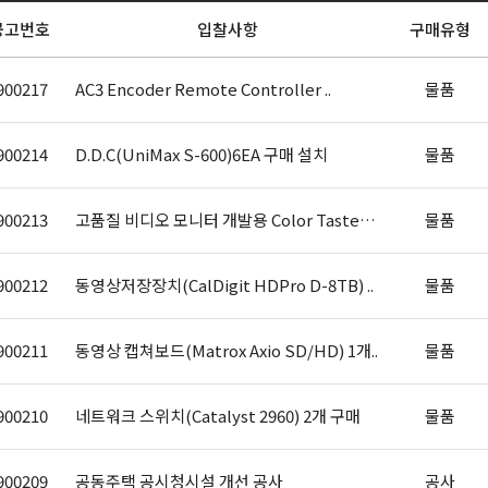
공고번호
입찰사항
구매유형
900217
AC3 Encoder Remote Controller ..
물품
900214
D.D.C(UniMax S-600)6EA 구매 설치
물품
900213
고품질 비디오 모니터 개발용 Color Taster 1..
물품
900212
동영상저장장치(CalDigit HDPro D-8TB) ..
물품
900211
동영상 캡쳐보드(Matrox Axio SD/HD) 1개..
물품
900210
네트워크 스위치(Catalyst 2960) 2개 구매
물품
900209
공동주택 공시청시설 개선 공사
공사