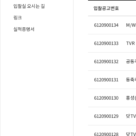
입찰실 오시는 길
입찰공고번호
링크
6120900134
M/W
실적증명서
6120900133
TV
6120900132
6120900131
동축케
6120900130
홍성
6120900129
닷T
6120900128
닷T