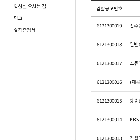
입찰실 오시는 길
입찰공고번호
링크
6121300019
진주
실적증명서
6121300018
일반
6121300017
6121300016
6121300015
방송용
6121300014
KBS
6121300013
견월악