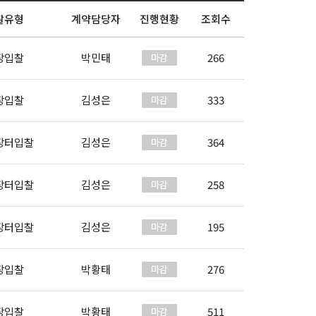
찰유형
계약담당자
진행현황
조회수
장입찰
박민태
266
장입찰
김성은
333
장터입찰
김성은
364
장터입찰
김성은
258
장터입찰
김성은
195
장입찰
박황태
276
장입찰
박황태
511