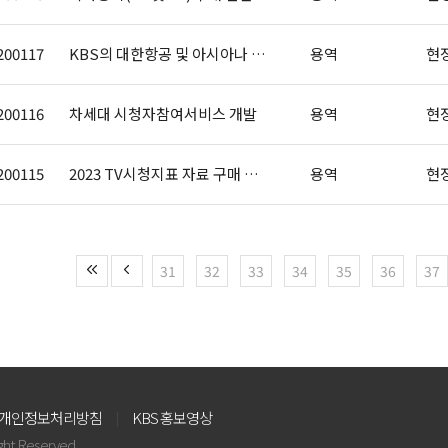
200117
KBS의 대한항공 및 아시아나 IVR ..
용역
현
200116
차세대 시청자참여서비스 개발
용역
현
200115
2023 TV시청지표 자료 구매 용역
용역
현
31
32
33
34
35
36
37
개인정보처리방침
KBS 홍보영상
ight Reserved.