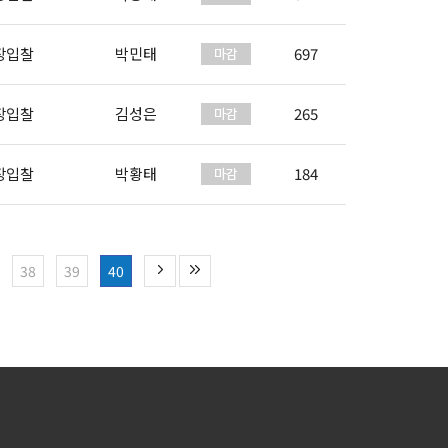
장입찰
박민태
697
장입찰
김성은
265
장입찰
박황태
184
38
39
40