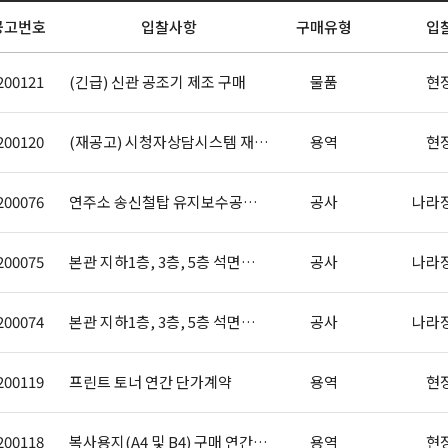
공고번호
입찰사항
구매유형
입
200121
(긴급) 신관 공조기 제조 구매
물품
현
200120
(재공고) 시청자상담시스템 재구축 사업..
용역
현
200076
연주소 송신철탑 유지보수공사(원주)
공사
나라
200075
본관 지하1층, 3층, 5층 석면철거부..
공사
나라
200074
본관 지하1층, 3층, 5층 석면해체,..
공사
나라
200119
프린트 토너 연간 단가계약
용역
현
200118
복사용지(A4 및 B4) 구매 연간단가..
용역
현