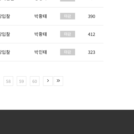
장입찰
박황태
390
장입찰
박황태
412
장입찰
박민태
323
58
59
60