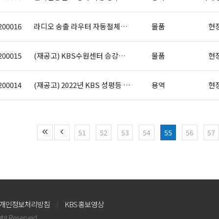
200016
라디오 송출 라우터 자동절체장비 구매
물품
현
200015
(재공고) KBS수원센터 승강기(승객용..
물품
현
200014
(재공고) 2022년 KBS 성평등 실..
용역
현
51
52
53
54
55
56
57
개인정보처리방침
KBS 홍보영상
ight Reserved.