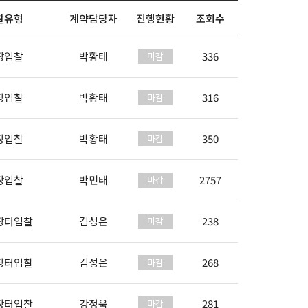
찰유형
계약담당자
진행현황
조회수
장입찰
박황태
336
장입찰
박황태
316
장입찰
박황태
350
장입찰
박민태
2757
장터입찰
김성은
238
장터입찰
김성은
268
장터입찰
강정욱
281