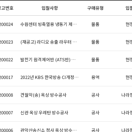
공고번호
입찰사항
구매유형
입
200024
수원센터 빙축열용 냉동기 제조 구매, ..
물품
현
200023
(재공고) 라디오 송출 라우터 자동절체..
물품
현
200022
발전기 원격제어반 (ATS반) 등 11..
물품
현
200017
2022년 KBS 한국방송 CI개정 사..
용역
현
200008
견월악(송) 옥상 방수공사
공사
나라
200007
신관 옥상 우레탄 방수공사
공사
나라
200006
관악산송신소 청사 옥상 방수공사
공사
나라