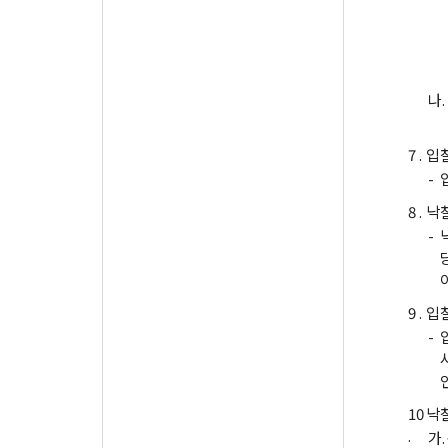
나.
7 .
입
-
8 .
낙
-
9 .
입
-
10
낙
.
가.