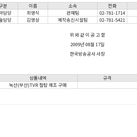
구분
이름
소속
전화
약담당
최영식
관재팀
02-781-1714
술담당
김영삼
제작송신시설팀
02-781-5421
위 와 같 이 공 고 함
2009년 08월 17일
한국방송공사 사장
상품내역
규격
녹산(부산)TVR 철탑 제조 구매