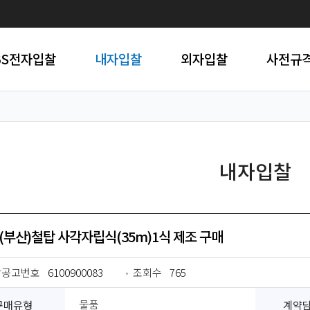
BS전자입찰
내자입찰
외자입찰
사전규
내자입찰
(부산)철탑 사각자립식(35m)1식 제조 구매
찰공고번호
6100900083
조회수
765
구매유형
계약
물품