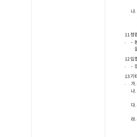
나.
11
청
.
-
12
입
.
-
13
기
.
가.
나.
다.
라.