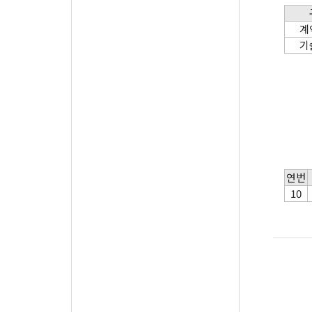
계
기
연번
10