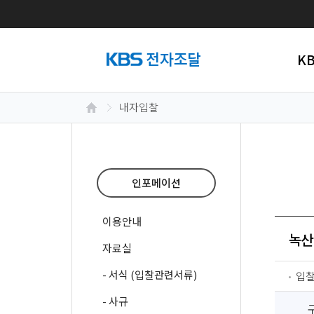
K
내자입찰
인포메이션
이용안내
녹산
자료실
- 서식 (입찰관련서류)
입
- 사규