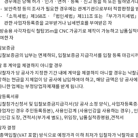
경우에는 당해 허가ㆍ인가ㆍ면허ㆍ등록ㆍ신고 등을 득 또는 필하였거나
-
보안측정 등의 조사가 필요한 경우에는 관계기관으로부터 적합판정을 
-
「소득세법」제168조ㆍ「법인세법」제111조 또는 「부가가치세법」
관한 사업자등록증을 교부받거나 납세번호를 부여받은 자
방송용 사각자립식 철탑35m을 CNC 가공기로 제작이 가능하고 납품실
여한 자
찰보증금
입찰보증금의 납부는 면제하되, 입찰보증금 지급각서를 입찰 등록 마감시까
찰 후 계약을 체결하지 아니할 경우
낙찰자가 당 공사가 지정한 기간 내에 계약을 체결하지 아니할 경우는 낙찰금
당하는 현금을 지체없이 당 공사에 납입하여야 하고, 해당 금액은 당 공사
아니한 업체는 부정당업자제재를 받게 됩니다.
찰등록서류
입찰참가신청서 및 입찰보증금지급각서(당 공사 소정 양식), 사업자등록증
사업자인 경우 주민등록등본), 사용인감계 (사용인감을 사용하는 경우) , 
인인감 도장, 견적서(부가세 별도), 위임장, 납품실적증명원,견적서
찰자 결정
총액입찰(VAT 포함) 방식으로 예정가격 이하 최저가 입찰자가 낙찰자로 