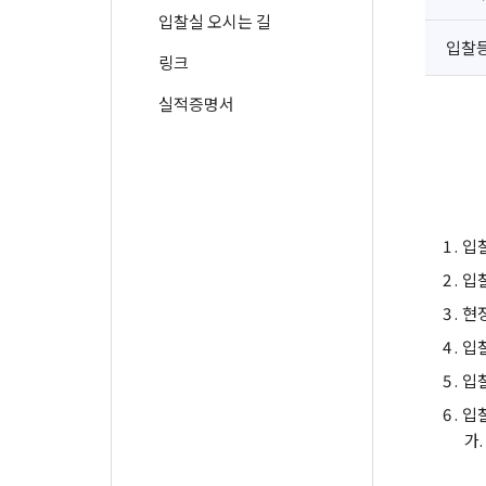
입찰실 오시는 길
입찰
링크
실적증명서
1 .
입
2 .
입
3 .
현
4 .
입
5 .
입
6 .
입
가.