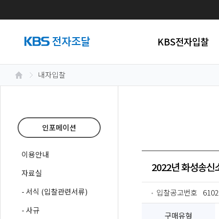
KBS전자입찰
내자입찰
인포메이션
이용안내
2022년 화성송신
자료실
- 서식 (입찰관련서류)
입찰공고번호
6102
- 사규
구매유형