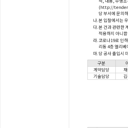
적, 내용, 수행
(http://te
당 부서에 문의하
나.
본 입찰에서는 우
다.
본 건과 관련한 
적용하지 아니합
라.
코로나19로 인하
리동 4층 엘리베
마.
당 공사 출입시 
구분
계약담당
채
기술담당
김