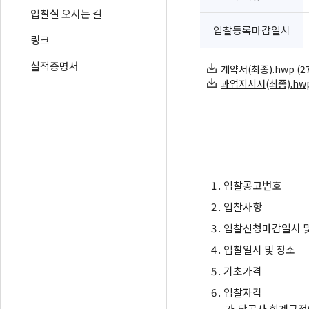
입찰실 오시는 길
입찰등록마감일시
링크
실적증명서
계약서(최종).hwp (27
과업지시서(최종).hwp (
1 .
입찰공고번호
2 .
입찰사항
3 .
입찰신청마감일시 및
4 .
입찰일시 및 장소
5 .
기초가격
6 .
입찰자격
가.
당공사 회계규정에