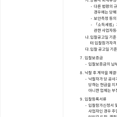
-
다른 법령의 
경우에는 당해
-
보안측정 등의
-
「소득세법」제
관한 사업자등
나.
입찰공고일 기준
터 입찰참가자격 
다.
입찰 공고일 기준
7 .
입찰보증금
-
입찰보증금의 납부
8 .
낙찰 후 계약을 체결
-
낙찰자가 당 공사가
당하는 현금을 지
아니한 업체는 부
9 .
입찰등록서류
-
입찰참가신청서 및
사업자인 경우 주민
인인감 도장, 견적