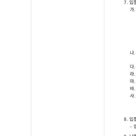
7 .
입
가.
나.
다.
라.
마.
바.
사.
8 .
입
-