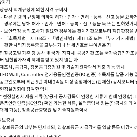
찰자격
당공사 회계규정에 의한 자격 구비자.
-
다른 법령의 규정에 의하여 허가ㆍ인가ㆍ면허ㆍ등록ㆍ신고 등을 요하거
경우에는 당해 허가ㆍ인가ㆍ면허ㆍ등록ㆍ신고 등을 득 또는 필하였거나
-
보안측정 등의 조사가 필요한 경우에는 관계기관으로부터 적합판정을 
-
「소득세법」제168조ㆍ「법인세법」제111조 또는 「부가가치세법」
관한 사업자등록증을 교부받거나 납세번호를 부여받은 자
입찰공고일 기준 당 공사 및 국가·지자체·공공기관 또는 국가종합전자조
터 입찰참가자격 제재를 받고 있지 않는 자
제조사, 공급자, 정품공급증명원 및 기술지원확약서 제출 가능 업체
LED Wall, Controller 전기용품안전인증(KC인증) 취득제품 납품 가능
공고일로부터 최근 5년 이내 2억원 이상 중앙제어실(관제실) 감시모니터
현장설명회에 참여한 업체
* 현장설명시 제출 서류(당공사 공사감독이 인정한 서류에 한해 인정함) : LED W
용품안전인증(KC인증) 확인 가능한 서류, 실적증명서 원본(당공사와의 
대체 가능), 정품공급증명원 및 기술지원확약서
찰보증금
입찰보증금의 납부는 면제하되, 입찰보증금 지급각서를 입찰 등록 마감시까