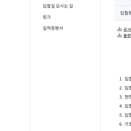
입찰실 오시는 길
입찰
링크
실적증명서
공사시
물량
1 .
입
2 .
입
3 .
현
4 .
입
5 .
입
6 .
기