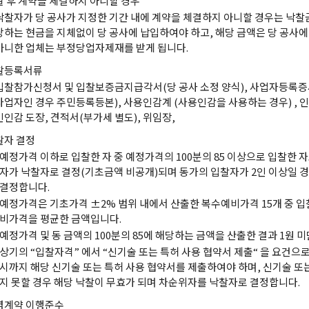
찰 후 계약을 체결하지 아니할 경우
낙찰자가 당 공사가 지정한 기간 내에 계약을 체결하지 아니할 경우는 낙찰금
당하는 현금을 지체없이 당 공사에 납입하여야 하고, 해당 금액은 당 공사
아니한 업체는 부정당업자제재를 받게 됩니다.
찰등록서류
입찰참가신청서 및 입찰보증금지급각서(당 공사 소정 양식), 사업자등록증
사업자인 경우 주민등록등본), 사용인감계 (사용인감을 사용하는 경우) , 
인인감 도장, 견적서(부가세 별도), 위임장,
찰자 결정
예정가격 이하로 입찰한 자 중 예정가격의 100분의 85 이상으로 입찰한
자가 낙찰자로 결정(기초금액 비공개)되며 동가의 입찰자가 2인 이상일 
결정합니다.
예정가격은 기초가격 ±2% 범위 내에서 산출한 복수예비가격 15개 중 입
비가격을 평균한 금액입니다.
예정가격 및 동 금액의 100분의 85에 해당하는 금액을 산출한 결과 1원 
상기의 “입찰자격” 에서 “신기술 또는 특허 사용 협약서 제출“ 을 요건으로
시까지 해당 신기술 또는 특허 사용 협약서를 제출하여야 하며, 신기술 또
지 못할 경우 해당 낙찰이 무효가 되며 차순위자를 낙찰자로 결정합니다.
렴계약 이행준수