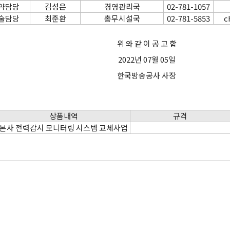
약담당
김성은
경영관리국
02-781-1057
술담당
최준환
총무시설국
02-781-5853
c
위 와 같 이 공 고 함
2022년 07월 05일
한국방송공사 사장
상품내역
규격
본사 전력감시 모니터링 시스템 교체사업