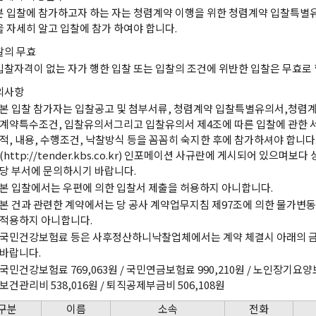
본 입찰에 참가하고자 하는 자는 청렴계약 이행을 위한 청렴계약 입찰특
을 자세히 알고 입찰에 참가 하여야 합니다.
찰의 무효
입찰자격이 없는 자가 행한 입찰 또는 입찰의 조건에 위반한 입찰은 무효로 
의사항
본 입찰 참가자는 입찰공고 및 첨부서류, 청렴계약 입찰특별유의서,청렴계
계약특수조건, 입찰유의서그리고 입찰유의서 제4조에 따른 입찰에 관한 서
적, 내용, 수행조건, 낙찰방식 등을 꼼꼼히 숙지한 후에 참가하셔야 합니다
(http://tender.kbs.co.kr) 인포메이션 사규란에 게시되어 있으며보
당 부서에 문의하시기 바랍니다.
본 입찰에서는 우편에 의한 입찰서 제출을 허용하지 아니합니다.
본 건과 관련한 계약에서는 당 공사 계약업무지침 제97조에 의한 물가변
적용하지 아니합니다.
국민건강보험료 등은 사후정산하니낙찰업체에서는 계약 체결시 아래의 금
바랍니다.
국민건강보험료 769,063원 / 국민연금보험료 990,210원 / 노인장기요양
보건관리비 538,016원 / 퇴직공제부금비 506,108원
구분
이름
소속
전화