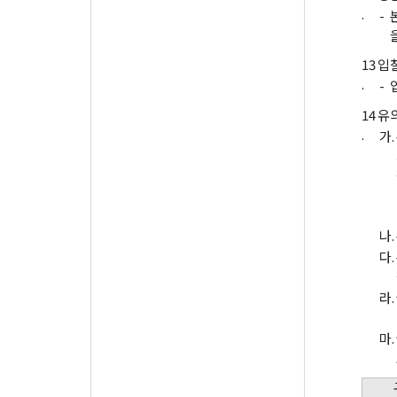
.
-
13
입
.
-
14
유
.
가.
나.
다.
라.
마.