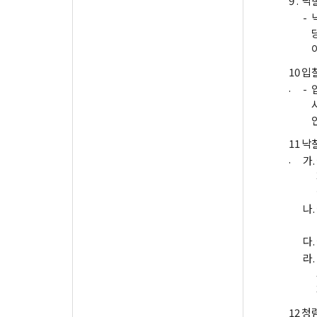
9 .
낙
-
10
입
.
-
11
낙
.
가.
나.
다.
라.
12
청