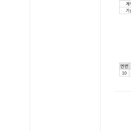
계
기
연번
10