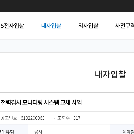
BS전자입찰
내자입찰
외자입찰
사전규
내자입찰
 전력감시 모니터링 시스템 교체 사업
찰공고번호
6102200063
조회수
317
구매유형
계약
공사