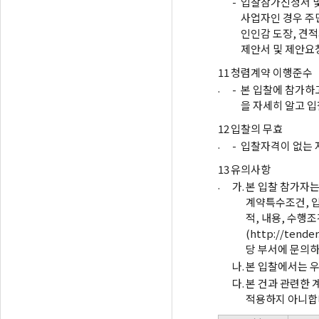
-
입찰참가신청서 및
사업자인 경우 주민
인인감 도장, 견적
제안서 및 제안요청
11
청렴계약 이행준수
.
-
본 입찰에 참가하
을 자세히 알고 입
12
입찰의 무효
.
-
입찰자격이 없는 
13
유의사항
.
가.
본 입찰 참가자
계약특수조건, 
적, 내용, 수행
(http://te
당 부서에 문의하
나.
본 입찰에서는 우
다.
본 건과 관련한 
적용하지 아니합