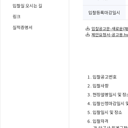
입찰실 오시는 길
입찰등록마감일시
링크
실적증명서
입찰공고문-새로운(재난재
제안요청서-공고용.hwp 
1 .
입찰공고번호
2 .
입찰사항
3 .
현장설명일시 및 장
4 .
입찰신청마감일시 및
5 .
입찰일시 및 장소
6 .
입찰자격
가.
당공사 회계규정에