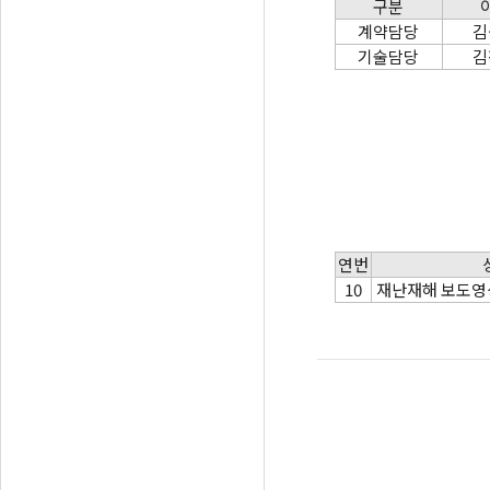
구분
계약담당
김
기술담당
김
연번
10
재난재해 보도영