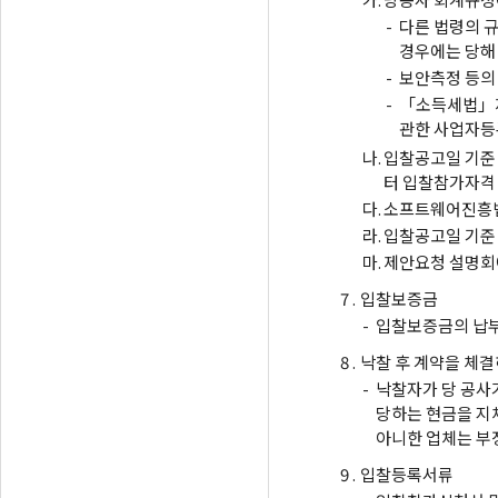
-
다른 법령의 
경우에는 당해
-
보안측정 등의
-
「소득세법」제
관한 사업자등
나.
입찰공고일 기준
터 입찰참가자격 
다.
소프트웨어진흥법
라.
입찰공고일 기준 
마.
제안요청 설명회
7 .
입찰보증금
-
입찰보증금의 납부
8 .
낙찰 후 계약을 체결
-
낙찰자가 당 공사가
당하는 현금을 지
아니한 업체는 부
9 .
입찰등록서류