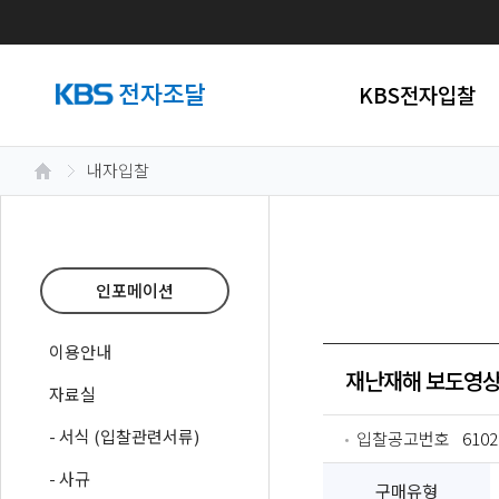
KBS전자입찰
내자입찰
인포메이션
이용안내
재난재해 보도영상
자료실
- 서식 (입찰관련서류)
입찰공고번호
6102
- 사규
구매유형