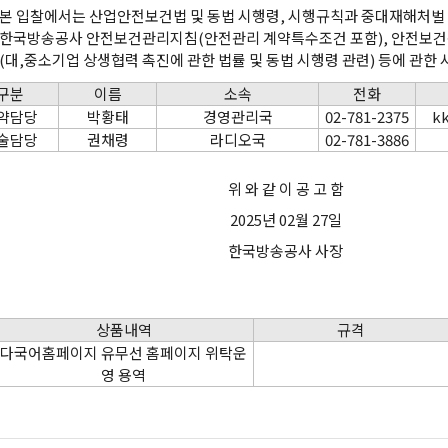
본 입찰에서는 산업안전보건법 및 동법 시행령, 시행규칙과 중대재해처벌 등
한국방송공사 안전보건관리지침(안전관리 계약특수조건 포함), 안전보건
(대,중소기업 상생협력 촉진에 관한 법률 및 동법 시행령 관련) 등에 관한
구분
이름
소속
전화
약담당
박황태
경영관리국
02-781-2375
k
술담당
권채령
라디오국
02-781-3886
위 와 같 이 공 고 함
2025년 02월 27일
한국방송공사 사장
상품내역
규격
다국어홈페이지 유무선 홈페이지 위탁운
영 용역