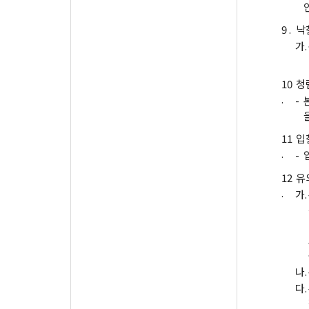
9 .
낙
가.
10
청
.
-
11
입
.
-
12
유
.
가.
나.
다.