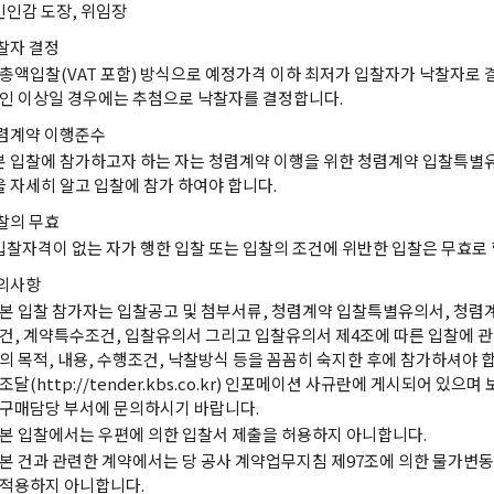
인인감 도장, 위임장
찰자 결정
총액입찰(VAT 포함) 방식으로 예정가격 이하 최저가 입찰자가 낙찰자로 
인 이상일 경우에는 추첨으로 낙찰자를 결정합니다.
렴계약 이행준수
본 입찰에 참가하고자 하는 자는 청렴계약 이행을 위한 청렴계약 입찰특
을 자세히 알고 입찰에 참가 하여야 합니다.
찰의 무효
입찰자격이 없는 자가 행한 입찰 또는 입찰의 조건에 위반한 입찰은 무효로 
의사항
본 입찰 참가자는 입찰공고 및 첨부서류, 청렴계약 입찰특별유의서, 청렴
건, 계약특수조건, 입찰유의서 그리고 입찰유의서 제4조에 따른 입찰에 관
의 목적, 내용, 수행조건, 낙찰방식 등을 꼼꼼히 숙지한 후에 참가하셔야 합
조달(http://tender.kbs.co.kr) 인포메이션 사규란에 게시되어 있으
구매담당 부서에 문의하시기 바랍니다.
본 입찰에서는 우편에 의한 입찰서 제출을 허용하지 아니합니다.
본 건과 관련한 계약에서는 당 공사 계약업무지침 제97조에 의한 물가변
적용하지 아니합니다.