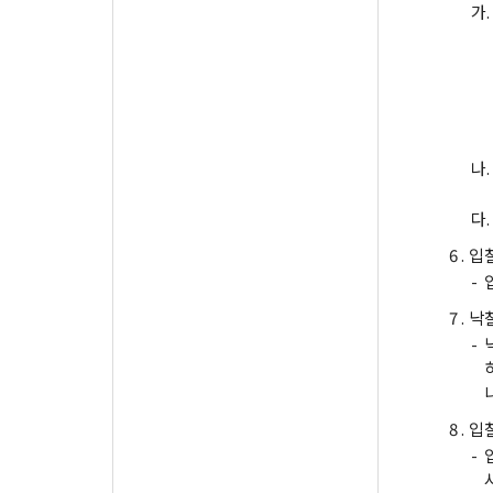
가.
나.
다.
6 .
입
-
7 .
낙
-
8 .
입
-