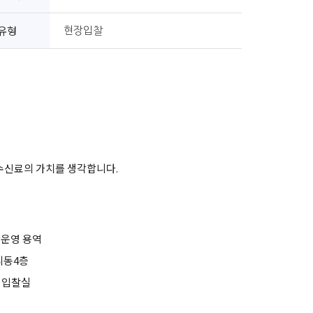
유형
현장입찰
 수신료의 가치를 생각합니다.
탁운영 용역
누리동4층
1층 입찰실