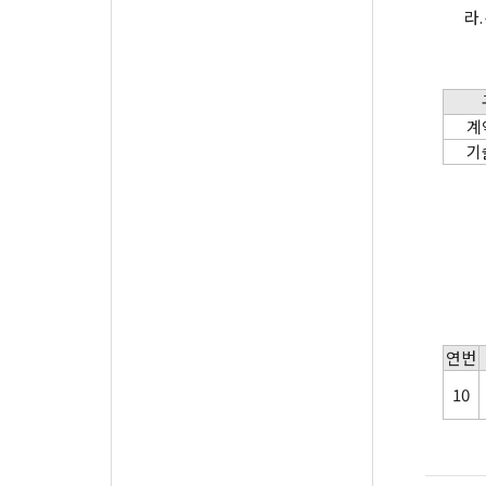
라.
계
기
연번
10