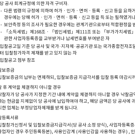
당 공사 회계규정에 의한 자격 구비자.
-
다른 법령의 규정에 의하여 허가ㆍ인가ㆍ면허ㆍ등록ㆍ신고 등을 요하거
경우에는 당해 허가ㆍ인가ㆍ면허ㆍ등록ㆍ신고 등을 득 또는 필하였거나
-
보안측정 등의 조사가 필요한 경우에는 관계기관으로부터 적합판정을 
-
「소득세법」제168조ㆍ「법인세법」제111조 또는 「부가가치세법」
관한 사업자등록증을 교부받거나 납세번호를 부여받은 자
입찰공고일 기준 당 공사 및 국가·지자체·공공기관 또는 국가종합전자조
터 입찰참가자격 제재를 받고 있지 않는 자
입찰공고 첨부 참조
찰보증금
입찰보증금의 납부는 면제하되, 입찰보증금 지급각서를 입찰 등록 마감시까
찰 후 계약을 체결하지 아니할 경우
낙찰자가 당 공사가 지정한 기간 내에 계약을 체결하지 아니할 경우 낙찰금액
하는 현금을 지체없이 당 공사에 납입하여야 하고, 해당 금액은 당 공사에 
니한 업체는 부정당업자제재를 받게 됩니다.
찰등록서류
입찰참가신청서 및 입찰보증금지급각서(당 공사 소정 양식), 사업자등록증
사업자인 경우 주민등록등본), 사용인감계 (사용인감을 사용하는 경우) , 