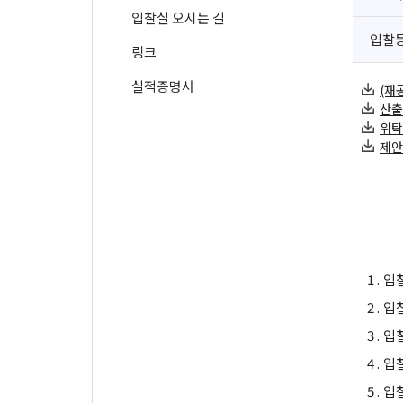
입찰실 오시는 길
입찰
링크
실적증명서
(재공
산출내
위탁운
제안요
1 .
입
2 .
입
3 .
입
4 .
입
5 .
입