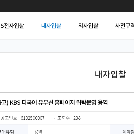
BS전자입찰
내자입찰
외자입찰
사전규
내자입찰
공고) KBS 다국어 유무선 홈페이지 위탁운영 용역
찰공고번호
6102500007
조회수
238
구매유형
계약
용역