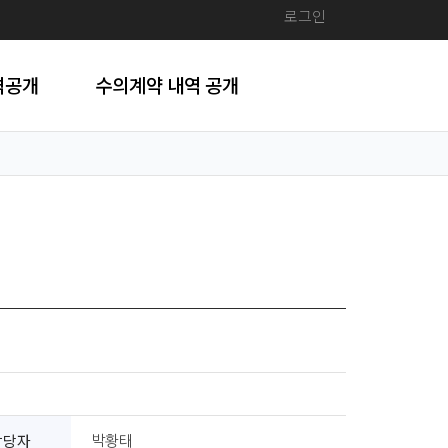
로그인
격공개
수의계약 내역 공개
담당자
박황태