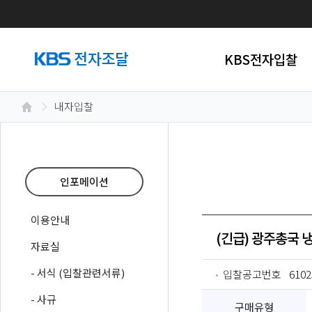
KBS전자입찰
내자입찰
인포메이션
이용안내
(긴급) 광주총국 
자료실
- 서식 (입찰관련서류)
입찰공고번호
6102
- 사규
구매유형