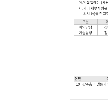
아.
입찰일에는 (사
자.
기타 세부사항은
의서 등)를 참
구분
계약담당
강
기술담당
김
연번
10
광주총국 냉동기 