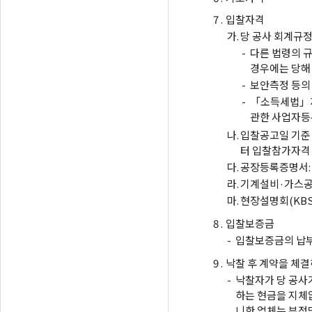
7 .
입찰자격
가.
당 공사 회계규정
-
다른 법령의 
경우에는 당해
-
보안측정 등의
-
「소득세법」제
관한 사업자등
나.
입찰공고일 기준
터 입찰참가자격 
다.
공장등록증명서: 
라.
기계설비·가스공
마.
현장설명회(KBS
8 .
입찰보증금
-
입찰보증금의 납부
9 .
낙찰 후 계약을 체결
-
낙찰자가 당 공사가
하는 현금을 지체없
니한 업체는 부정