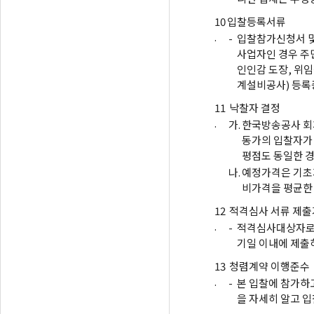
10
입찰등록서류
.
-
입찰참가신청서 및
사업자인 경우 주민
인인감 도장, 위임
계설비공사) 등록
11
낙찰자 결정
.
가.
한국방송공사 회계
동가의 입찰자가 
평점도 동일한 
나.
예정가격은 기초가
비가격을 평균한
12
적격심사 서류 제
.
-
적격심사대상자로
기일 이내에 제출
13
청렴계약 이행준수
.
-
본 입찰에 참가하
을 자세히 알고 입