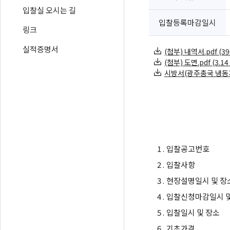
입찰실 오시는 길
입찰등록마감일시
링크
실적증명서
(첨부) 내역서.pdf (39
(첨부) 도면.pdf (3.14
시방서(광주총국 냉동기 
1 .
입찰공고번호
2 .
입찰사항
3 .
현장설명일시 및 장
4 .
입찰신청마감일시 및
5 .
입찰일시 및 장소
6 .
기초가격