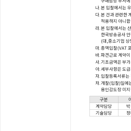
구매담당 부서에
나.
본 입찰에서는 우
다.
본 건과 관련한 
적용하지 아니합
라.
본 입찰에서는 산
한국방송공사 안
(대,중소기업 상
마.
총액입찰(VAT 
바.
파견근로 계약이
사.
기초금액은 부가
아.
세부사항은 도급계
자.
입찰등록서류는 
차.
개찰(입찰)일에는
용인감도장 미지참
구분
계약담당
박
기술담당
정