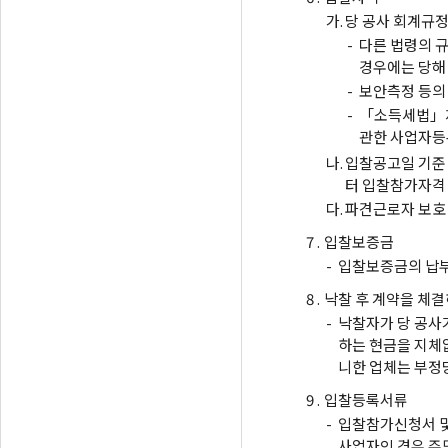
가.
당 공사 회계규정
-
다른 법령의 
경우에는 당해
-
보안측정 등의
-
「소득세법」제
관한 사업자등
나.
입찰공고일 기준
터 입찰참가자격 
다.
파견근로자 보호 
7 .
입찰보증금
-
입찰보증금의 납부
8 .
낙찰 후 계약을 체결
-
낙찰자가 당 공사가
하는 현금을 지체없
니한 업체는 부정
9 .
입찰등록서류
-
입찰참가신청서 및
사업자인 경우 주민