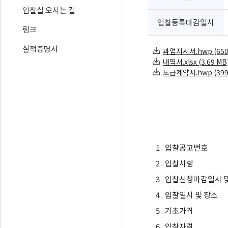
입찰실 오시는 길
입찰등록마감일시
링크
실적증명서
과업지시서.hwp (6502
내역서.xlsx (3.69 MB
도급계약서.hwp (3993
1 .
입찰공고번호
2 .
입찰사항
3 .
입찰신청마감일시 및
4 .
입찰일시 및 장소
5 .
기초가격
6 .
입찰자격