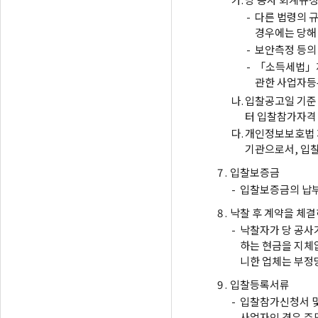
-
다른 법령의 
경우에는 당해
-
보안측정 등의
-
「소득세법」제
관한 사업자등
나.
입찰공고일 기준
터 입찰참가자격 
다.
개인정보보호법 
기관으로서, 입
7 .
입찰보증금
-
입찰보증금의 납부
8 .
낙찰 후 계약을 체결
-
낙찰자가 당 공사가
하는 현금을 지체없
니한 업체는 부정
9 .
입찰등록서류
-
입찰참가신청서 및
사업자인 경우 주민