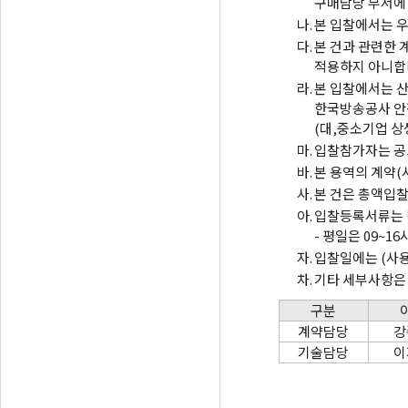
구매담당 부서에
나.
본 입찰에서는 우
다.
본 건과 관련한 
적용하지 아니합
라.
본 입찰에서는 산
한국방송공사 안
(대,중소기업 상
마.
입찰참가자는 공고
바.
본 용역의 계약
사.
본 건은 총액입찰
아.
입찰등록서류는 직
- 평일은 09~
자.
입찰일에는 (사용
차.
기타 세부사항은 
구분
계약담당
강
기술담당
이