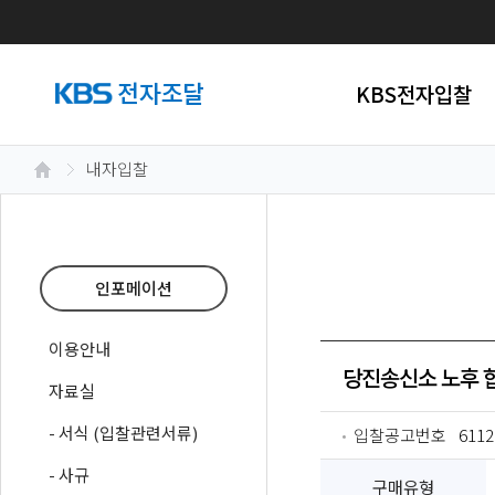
KBS전자입찰
내자입찰
인포메이션
이용안내
당진송신소 노후 
자료실
- 서식 (입찰관련서류)
입찰공고번호
6112
- 사규
구매유형