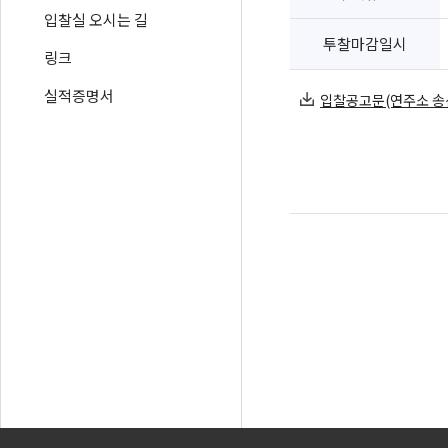
입찰실 오시는 길
투찰마감일시
링크
실적증명서
입찰공고문(연주소 송신철