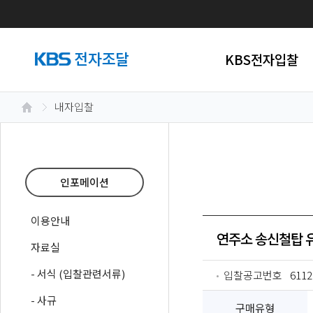
KBS전자입찰
내자입찰
인포메이션
이용안내
연주소 송신철탑 
자료실
- 서식 (입찰관련서류)
입찰공고번호
6112
- 사규
구매유형