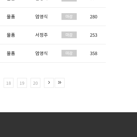
물품
엄영식
280
물품
서정주
253
물품
엄영식
358
18
19
20