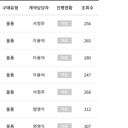
구매유형
계약담당자
진행현황
조회수
물품
서정주
256
물품
이용덕
265
물품
이용덕
280
물품
이용덕
247
물품
서정주
268
물품
엄영식
312
물품
엄영식
307