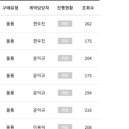
구매유형
계약담당자
진행현황
조회수
물품
한우진
262
물품
한우진
175
물품
윤익규
204
물품
윤익규
175
물품
윤익규
194
물품
윤익규
216
물품
이용덕
208