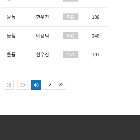
물품
한우진
188
물품
이용덕
248
물품
한우진
191
38
39
40