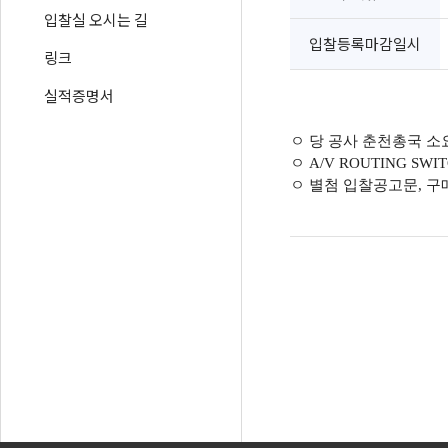
입찰실 오시는 길
입찰등록마감일시
링크
실적증명서
ㅇ 당 공사 춘천총국 소
ㅇ A/V ROUTING S
ㅇ 별첨 입찰공고문, 구매규