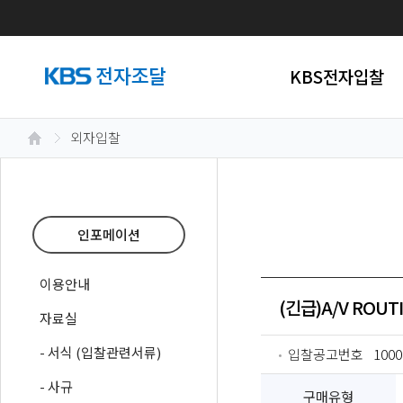
KBS전자입찰
외자입찰
인포메이션
이용안내
(긴급)A/V ROU
자료실
- 서식 (입찰관련서류)
입찰공고번호
1000
- 사규
구매유형