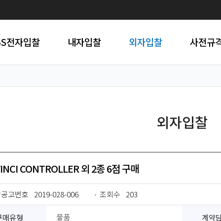
BS전자입찰
내자입찰
외자입찰
사전규
외자입찰
INCI CONTROLLER 외 2종 6점 구매
찰공고번호
2019-028-006
조회수
203
구매유형
계약
물품