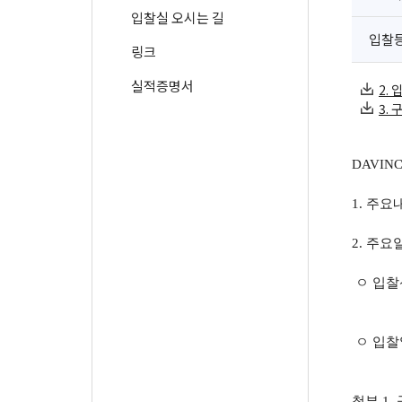
입찰실 오시는 길
입찰
링크
실적증명서
2. 
3. 
DAVIN
1. 주요
2. 주요
ㅇ 입찰신청
(누
ㅇ 입찰일시
(누
첨부 1.