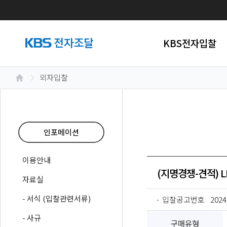
KBS전자입찰
외자입찰
인포메이션
이용안내
(지명경쟁-견적) LI
자료실
- 서식 (입찰관련서류)
입찰공고번호
2024
- 사규
구매유형