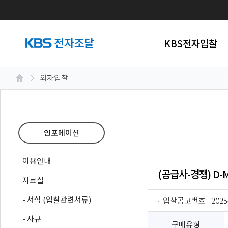
KBS전자입찰
외자입찰
인포메이션
이용안내
(공급사-경쟁) D-
자료실
- 서식 (입찰관련서류)
입찰공고번호
2025
- 사규
구매유형