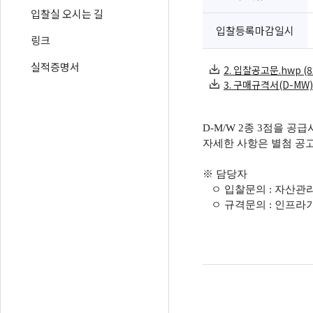
입찰실 오시는 길
입찰등록마감일시
링크
실적증명서
2. 입찰공고문.hwp (82
3. 구매규격서(D-MW).h
D-M/W 2종 3점을 공
자세한 사항은 별첨 공
※ 담당자
ㅇ 입찰문의 : 자산관리부
ㅇ 규격문의 : 인프라기획부