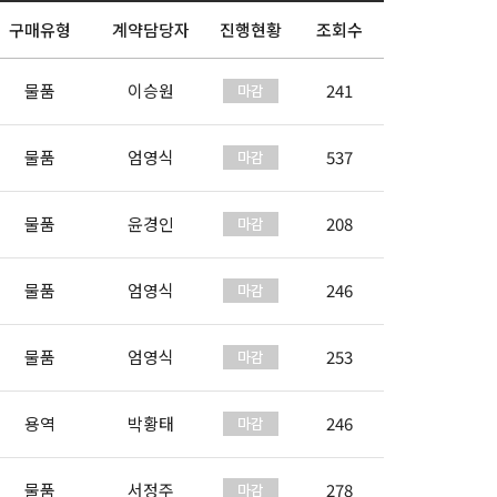
구매유형
계약담당자
진행현황
조회수
물품
이승원
241
물품
엄영식
537
물품
윤경인
208
물품
엄영식
246
물품
엄영식
253
용역
박황태
246
물품
서정주
278