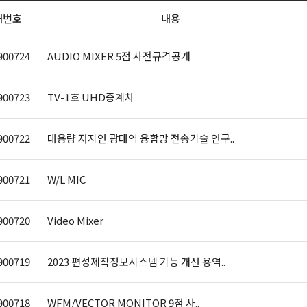
개번호
내용
900724
AUDIO MIXER 5점 사전규격공개
900723
TV-1호 UHD중계차
900722
대용량 저지연 광대역 융합망 전송기술 연구..
900721
W/L MIC
900720
Video Mixer
900719
2023 편성제작정보시스템 기능 개선 용역..
900718
WFM/VECTOR MONITOR 9점 사..