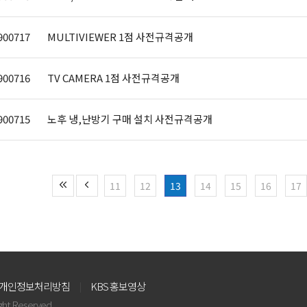
900717
MULTIVIEWER 1점 사전규격공개
900716
TV CAMERA 1점 사전규격공개
900715
노후 냉,난방기 구매 설치 사전규격공개
11
12
13
14
15
16
17
개인정보처리방침
KBS 홍보영상
ight Reserved.