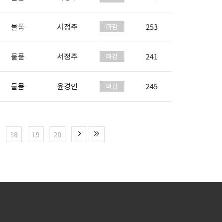
물품
서정주
253
물품
서정주
241
물품
윤경인
245
18
19
20