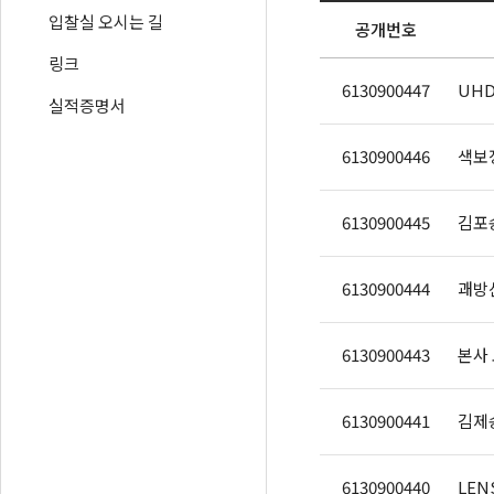
입찰실 오시는 길
공개번호
링크
6130900447
UH
실적증명서
6130900446
색보정
6130900445
김포송
6130900444
괘방
6130900443
본사
6130900441
김제
6130900440
LEN