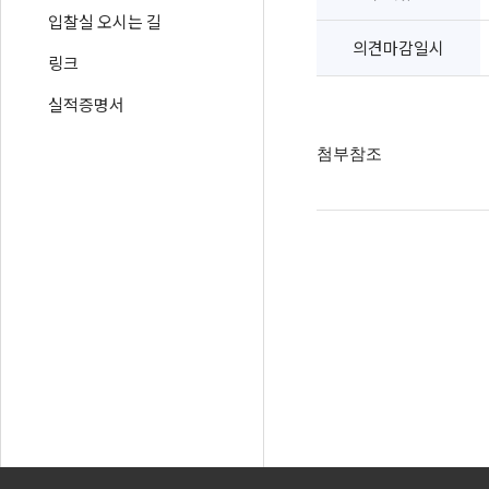
입찰실 오시는 길
의견마감일시
링크
실적증명서
첨부참조