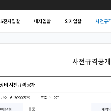
BS전자입찰
내자입찰
외자입찰
사전규
사전규격공개
장비 사전규격 공개
개번호
6130900529
조회수
271
구매유형
계약
물품