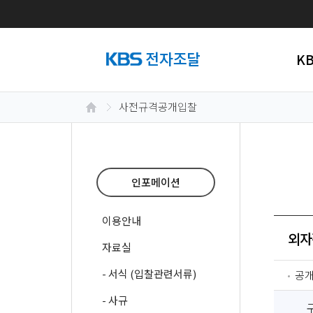
K
사전규격공개입찰
인포메이션
이용안내
외자
자료실
- 서식 (입찰관련서류)
공
- 사규