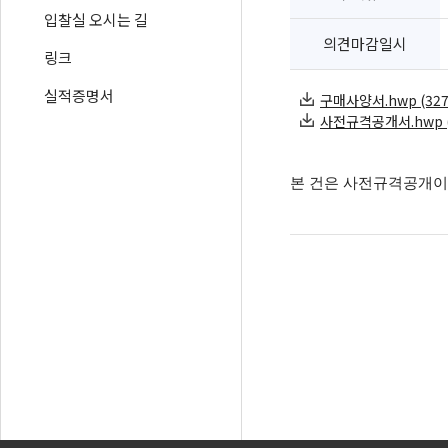
입찰실 오시는 길
의견마감일시
링크
실적증명서
구매사양서.hwp (3276
사전규격공개서.hwp (1
본 건은 사전규격공개이