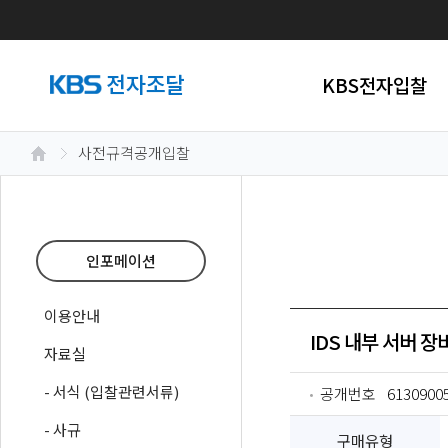
KBS전자입찰
사전규격공개입찰
인포메이션
이용안내
IDS 내부 서버 장
자료실
- 서식 (입찰관련서류)
공개번호
6130900
- 사규
구매유형