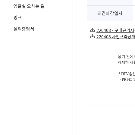
입찰실 오시는 길
의견마감일시
링크
실적증명서
220408 - 구매규격서(4
220408 사전규격공개 공
상기 건에
자세한 사
* DTV
- PR NO