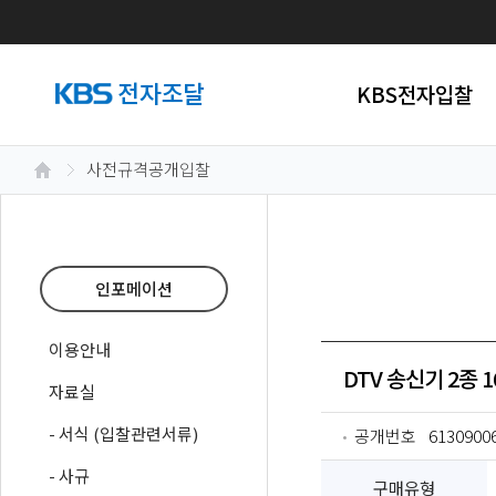
KBS전자입찰
사전규격공개입찰
인포메이션
이용안내
DTV 송신기 2종
자료실
- 서식 (입찰관련서류)
공개번호
6130900
- 사규
구매유형