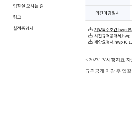
입찰실 오시는 길
의견마감일시
링크
실적증명서
계약특수조건.hwp (583
사전규격공개서.hwp (5
제안요청서.hwp (0.11
2023 TV시청지표 자
<
규격공개 마감 후 입