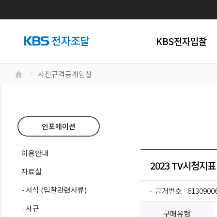
KBS전자입찰
사전규격공개입찰
인포메이션
이용안내
2023 TV시청지표
자료실
- 서식 (입찰관련서류)
공개번호
6130900
- 사규
구매유형