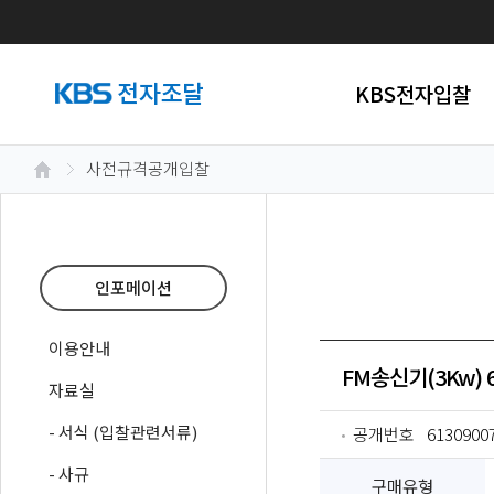
KBS전자입찰
사전규격공개입찰
인포메이션
이용안내
FM송신기(3Kw) 
자료실
- 서식 (입찰관련서류)
공개번호
6130900
- 사규
구매유형