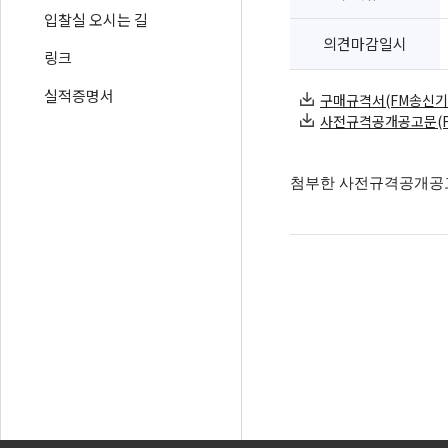
입찰실 오시는 길
의견마감일시
링크
실적증명서
구매규격서(FM송신기 3K
사전규격공개공고문(FM송신
첨부한 사전규격공개공