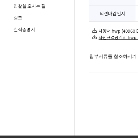
입찰실 오시는 길
의견마감일시
링크
실적증명서
사양서.hwp (40960 B
사전규격공개서.hwp (5
첨부서류를 참조하시기 