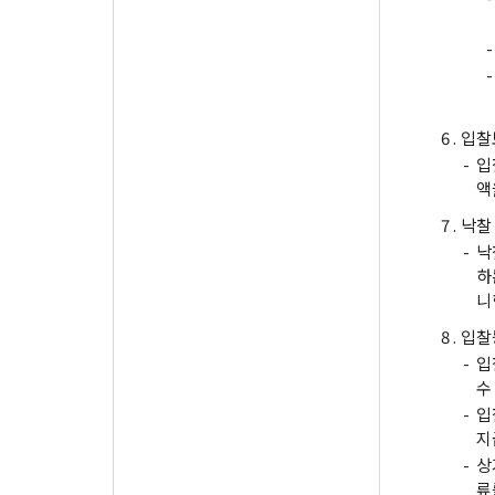
-
-
6 .
입찰
-
입
액
7 .
낙찰
-
낙
하
니
8 .
입찰
-
입
수
-
입
지
-
상
류