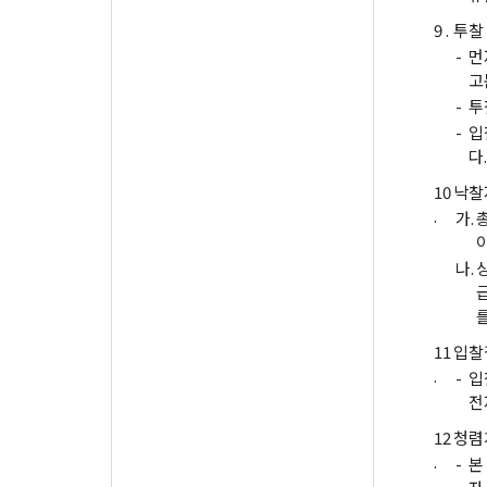
9 .
투찰
-
먼
고
-
투
-
입
다.
10
낙찰
.
가.
나.
11
입찰
.
-
입
전
12
청렴
.
-
본