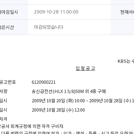
찰마감일시
현재서
2009-10-28 11:00:00
남은시간
마감되었습니다
KBS는
입 찰 공 고
공고번호
6120900221
사항
송신급전선(HLX 1 5/8)50M 외 4종 구매
일시
2009년 10월 20일 (화) 10:00 ~ 2009년 10월 28일 (수) 1
일시
2009년 10월 28일 (수) 12:00
자격
당공사 회계규정에 의한 자격 구비자.
다른 법령의 규정에 의하여 허가ㆍ인가ㆍ면허ㆍ등록ㆍ신고 등을 요하거