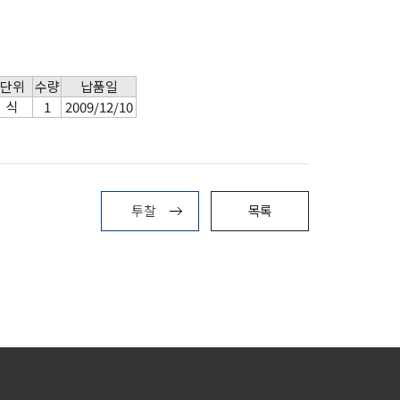
단위
수량
납품일
식
1
2009/12/10
투찰
목록