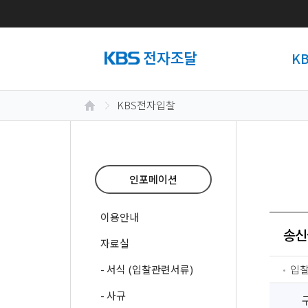
K
KBS전자입찰
인포메이션
이용안내
송신급
자료실
- 서식 (입찰관련서류)
입
- 사규