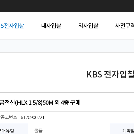
BS전자입찰
내자입찰
외자입찰
사전규
KBS 전자입
전선(HLX 1 5/8)50M 외 4종 구매
찰공고번호
6120900221
구매유형
계약
물품