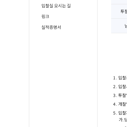
입찰실 오시는 길
투
링크
실적증명서
1 .
입찰
2 .
입찰
3 .
투찰
4 .
개찰
5 .
입찰
가.
-