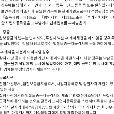
경우에는 당해 허가ㆍ인가ㆍ면허ㆍ등록ㆍ신고 등을 득 또는 필하였거나 
보안측정 등의 조사가 필요한 경우에는 관계기관으로부터 적합판정을 받
「소득세법」제168조ㆍ「법인세법」제111조 또는 「부가가치세법」제5
한 사업자등록증을 교부받거나 납세번호를 부여받은 자
보증금
찰보증금의 납부는 면제하되, 투찰시 낙찰 후 계약체결을 하지 않을 경우 
을 납입한다는 것을 내용으로 하는 입찰보증금지급각서에 동의하여야 합니
 후 계약을 체결하지 아니할 경우
찰자가 당 공사가 지정한 기간 내에 계약을 체결하지 아니할 경우는 낙찰금액
는 현금을 지체없이 당 공사에 납입하여야 하고, 해당 금액은 당 공사에 귀
한 업체는 부정당업자제재를 받게 됩니다.
등록서류
찰참가신청서, 입찰보증금지급각서, 사업자등록증 및 입찰자격 제한이 있
 있는 서류
찰참가신청서와 입찰보증금지급각서의 제출은 KBS전자조달에서 투찰시
급각서에 동의하는 것으로 갈음하고 사업자등록증은 스캔하여 투찰시 첨부
기의 입찰자격에서 “공급자증명원 제출” 외 참가자의 자격제한을 한 경우 동
를 투찰 마감일시까지 계약담당자에게 직접 제출하여야 합니다.