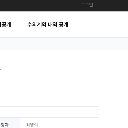
로그인
격공개
수의계약 내역 공개
찰
담당자
최영식