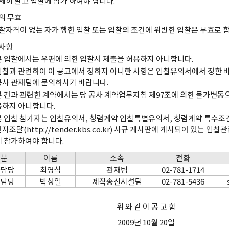
세히 알고 입찰에 참가 하여야 합니다.
의 무효
찰자격이 없는 자가 행한 입찰 또는 입찰의 조건에 위반한 입찰은 무효로 합
사항
본 입찰에서는 우편에 의한 입찰서 제출을 허용하지 아니합니다.
입찰과 관련하여 이 공고에서 정하지 아니한 사항은 입찰유의서에서 정한 바
공사 관재팀에 문의하시기 바랍니다.
본 건과 관련한 계약에서는 당 공사 계약업무지침 제97조에 의한 물가변동
용하지 아니합니다.
본 입찰 참가자는 입찰유의서, 청렴계약 입찰특별유의서, 청렴계약 특수조건
자조달(http://tender.kbs.co.kr) 사규 게시판에 게시되어 있는 
에 참가하여야 합니다.
구분
이름
소속
전화
약담당
최영식
관재팀
02-781-1714
술담당
박상일
제작송신시설팀
02-781-5436
위 와 같 이 공 고 함
2009년 10월 20일