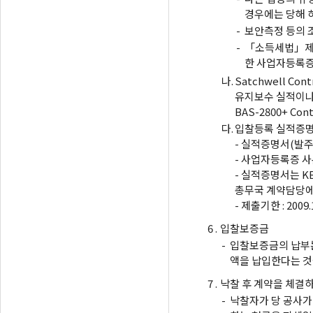
경우에는 당해 
-
보안측정 등의 
-
「소득세법」제1
한 사업자등록증
나.
Satchwell Cont
유지보수 실적이나
BAS-2800+ Con
다.
입찰등록 실적증명
- 실적증명서(발주
- 사업자등록증 사본
- 실적증명서는 K
총무국 계약담당에
- 제출기한 : 2009.
6 .
입찰보증금
-
입찰보증금의 납부는
액을 납입한다는 것
7 .
낙찰 후 계약을 체결
-
낙찰자가 당 공사가