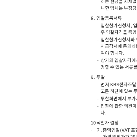
하는 현금을 지체없
니한 업체는 부정당
8 .
입찰등록서류
-
입찰참가신청서, 입
우 입찰자격을 증명
-
입찰참가신청서와 
지급각서에 동의하는
여야 합니다.
-
상기의 입찰자격에서
명할 수 있는 서류
9 .
투찰
-
먼저 KBS전자조달
고문 하단에 있는 
-
투찰화면에서 부가세
-
입찰에 관한 의견이
다.
10
낙찰자 결정
.
가.
총액입찰(VAT 포
가의 입찰자가 2