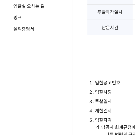
입찰실 오시는 길
투찰마감일시
링크
남은시간
실적증명서
1 .
입찰공고번호
2 .
입찰사항
3 .
투찰일시
4 .
개찰일시
5 .
입찰자격
가.
당공사 회계규정에
-
다른 법령의 규