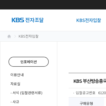
KBS전자입찰
KBS전자입찰
인포메이션
이용안내
KBS 부산방송총국
자료실
- 서식 (입찰관련서류)
입찰공고번호
6120
- 사규
구매유형