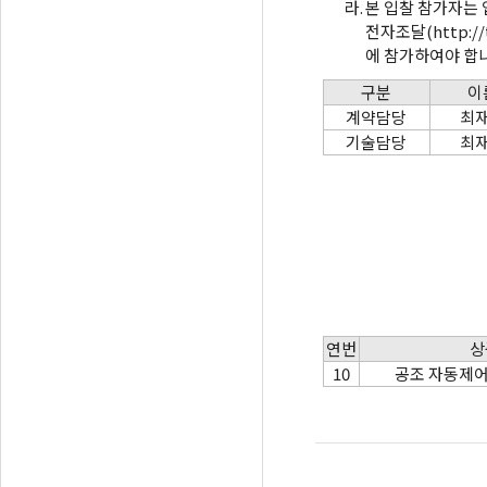
라.
본 입찰 참가자는
전자조달(http:/
에 참가하여야 합
구분
이
계약담당
최
기술담당
최
연번
상
10
공조 자동제어