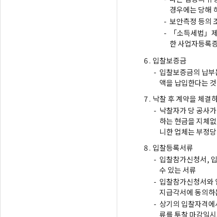
경우에는 당해 
-
보안측정 등의 
-
「소득세법」제1
한 사업자등록증
6 .
입찰보증금
-
입찰보증금의 납부는
액을 납입한다는 것
7 .
낙찰 후 계약을 체결
-
낙찰자가 당 공사가
하는 현금을 지체없
니한 업체는 부정당
8 .
입찰등록서류
-
입찰참가신청서, 입
수 있는 서류
-
입찰참가신청서와 
지급각서에 동의하는
-
상기의 입찰자격에서
류를 투찰 마감일시