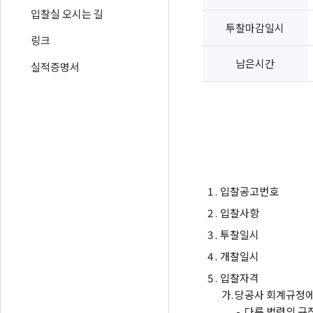
입찰실 오시는 길
투찰마감일시
링크
남은시간
실적증명서
1 .
입찰공고번호
2 .
입찰사항
3 .
투찰일시
4 .
개찰일시
5 .
입찰자격
가.
당공사 회계규정에
-
다른 법령의 규