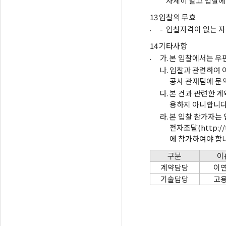
자세히 알고 입찰에
13
입찰의 무효
.
-
입찰자격이 없는 자
14
기타사항
.
가.
본 입찰에서는 우
나.
입찰과 관련하여 
공사 관재팀에 문
다.
본 건과 관련한 
용하지 아니합니다
라.
본 입찰 참가자는
전자조달(http:/
에 참가하여야 합
구분
이
계약담당
이
기술담당
고