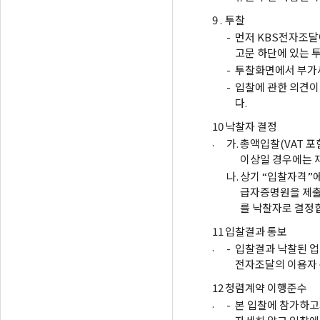
9 .
투찰
-
먼저 KBS전자조달
고문 하단에 있는 
-
투찰화면에서 부가세
-
입찰에 관한 의견이
다.
10
낙찰자 결정
.
가.
총액입찰(VAT 포
이상일 경우에는 
나.
상기 “입찰자격”에
급자증명원을 제출
를 낙찰자로 결정
11
입찰결과 통보
.
-
입찰결과 낙찰된 업
전자조달의 이용자
12
청렴계약 이행준수
.
-
본 입찰에 참가하고