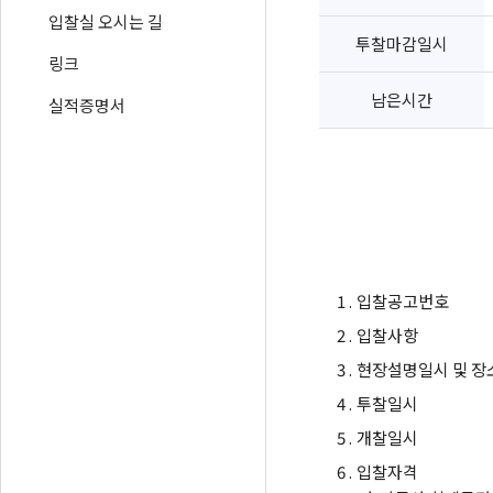
입찰실 오시는 길
투찰마감일시
링크
남은시간
실적증명서
1 .
입찰공고번호
2 .
입찰사항
3 .
현장설명일시 및 장
4 .
투찰일시
5 .
개찰일시
6 .
입찰자격