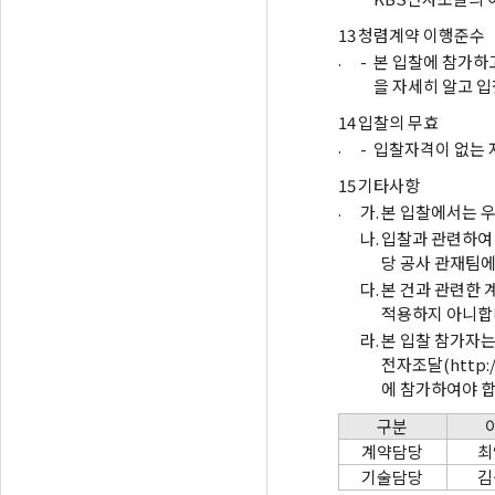
13
청렴계약 이행준수
.
-
본 입찰에 참가하
을 자세히 알고 입
14
입찰의 무효
.
-
입찰자격이 없는 
15
기타사항
.
가.
본 입찰에서는 우
나.
입찰과 관련하여
당 공사 관재팀에
다.
본 건과 관련한 
적용하지 아니합
라.
본 입찰 참가자는
전자조달(http:
에 참가하여야 합
구분
계약담당
최
기술담당
김