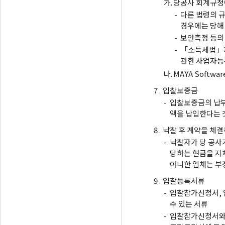
가.
당공사 회계규정에
-
다른 법령의 
경우에는 당해
-
보안측정 등의
-
「소득세법」제
관한 사업자등
나.
MAYA Soft
7 .
입찰보증금
-
입찰보증금의 납부
액을 납입한다는 
8 .
낙찰 후 계약을 체결
-
낙찰자가 당 공사가
당하는 현금을 지
아니한 업체는 부
9 .
입찰등록서류
-
입찰참가신청서, 
수 있는 서류
-
입찰참가신청서와