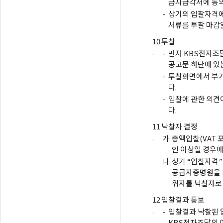
금지급각서에 동의
-
상기의 입찰자격에
서류를 투찰 마감
10
투찰
.
-
먼저 KBS전자조
공고문 하단에 있
-
투찰화면에서 부가
다.
-
입찰에 관한 의견
다.
11
낙찰자 결정
.
가.
총액입찰(VAT 
인 이상일 경우
나.
상기 “입찰자격”
공급자증명원을 
위자를 낙찰자로
12
입찰결과 통보
.
-
입찰결과 낙찰된 
KBS전자조달의 