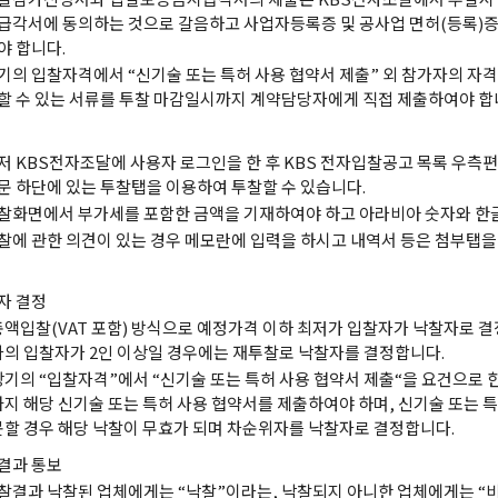
급각서에 동의하는 것으로 갈음하고 사업자등록증 및 공사업 면허(등록)
야 합니다.
기의 입찰자격에서 “신기술 또는 특허 사용 협약서 제출” 외 참가자의 자격
할 수 있는 서류를 투찰 마감일시까지 계약담당자에게 직접 제출하여야 합
저 KBS전자조달에 사용자 로그인을 한 후 KBS 전자입찰공고 목록 우측편
문 하단에 있는 투찰탭을 이용하여 투찰할 수 있습니다.
찰화면에서 부가세를 포함한 금액을 기재하여야 하고 아라비아 숫자와 한글
찰에 관한 의견이 있는 경우 메모란에 입력을 하시고 내역서 등은 첨부탭
자 결정
총액입찰(VAT 포함) 방식으로 예정가격 이하 최저가 입찰자가 낙찰자로 결
가의 입찰자가 2인 이상일 경우에는 재투찰로 낙찰자를 결정합니다.
상기의 “입찰자격”에서 “신기술 또는 특허 사용 협약서 제출“을 요건으로 
까지 해당 신기술 또는 특허 사용 협약서를 제출하여야 하며, 신기술 또는 
못할 경우 해당 낙찰이 무효가 되며 차순위자를 낙찰자로 결정합니다.
결과 통보
찰결과 낙찰된 업체에게는 “낙찰”이라는, 낙찰되지 아니한 업체에게는 “