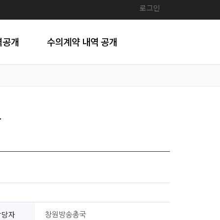
로그인
격공개
수의계약 내역 공개
찰
담당자
창원방송총국