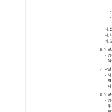
-
-
나.
다.
라.
6 .
입찰
-
입
액
7 .
낙찰
-
낙
하
니
8 .
입찰
-
입
우
-
입