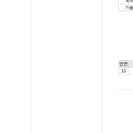
계
기
연번
10