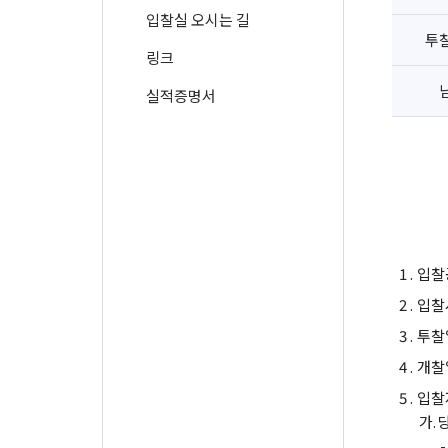
입찰실 오시는 길
투
링크
실적증명서
1 .
입찰
2 .
입찰
3 .
투찰
4 .
개찰
5 .
입찰
가.
-