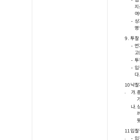
지
여
-
상
명
9 .
투찰
-
먼
고
-
투
-
입
다.
10
낙찰
.
가.
나.
11
입찰
.
-
입