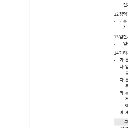
전
12
청렴
.
-
본
자
13
입찰
.
-
입
14
기타
.
가.
나.
다.
라.
전
마.