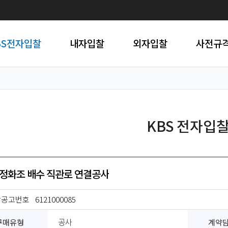
BS전자입찰
내자입찰
외자입찰
사전규
KBS 전자입
정화조 배수 직관로 연결공사
찰공고번호
6121000085
구매유형
계약
공사