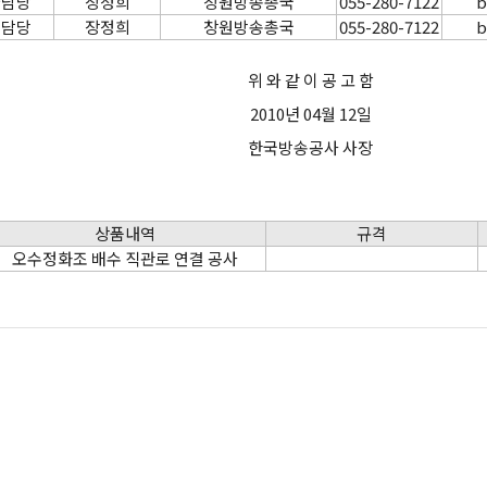
약담당
장정희
창원방송총국
055-280-7122
b
술담당
장정희
창원방송총국
055-280-7122
b
위 와 같 이 공 고 함
2010년 04월 12일
한국방송공사 사장
상품내역
규격
오수정화조 배수 직관로 연결 공사