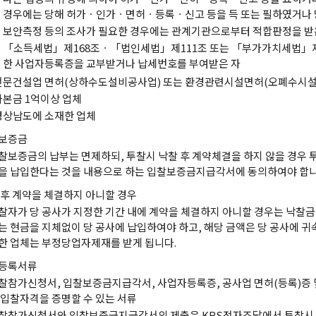
경우에는 당해 허가ㆍ인가ㆍ면허ㆍ등록ㆍ신고 등을 득 또는 필하였거나 
보안측정 등의 조사가 필요한 경우에는 관계기관으로부터 적합판정을 받
「소득세법」제168조ㆍ「법인세법」제111조 또는 「부가가치세법」제5
한 사업자등록증을 교부받거나 납세번호를 부여받은 자
전문건설업 면허(상하수도설비공사업) 또는 환경관련시설면허(오폐수시설
자본금 1억이상 업체
경상남도에 소재한 업체
보증금
찰보증금의 납부는 면제하되, 투찰시 낙찰 후 계약체결을 하지 않을 경우 
을 납입한다는 것을 내용으로 하는 입찰보증금지급각서에 동의하여야 합니
 후 계약을 체결하지 아니할 경우
찰자가 당 공사가 지정한 기간 내에 계약을 체결하지 아니할 경우는 낙찰금액
는 현금을 지체없이 당 공사에 납입하여야 하고, 해당 금액은 당 공사에 귀
한 업체는 부정당업자제재를 받게 됩니다.
등록서류
찰참가신청서, 입찰보증금지급각서, 사업자등록증, 공사업 면허(등록)증 
 입찰자격을 증명할 수 있는 서류
찰참가신청서와 입찰보증금지급각서의 제출은 KBS전자조달에서 투찰시