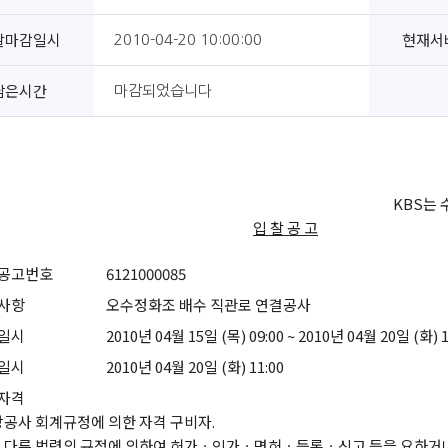
찰마감일시
현재서
2010-04-20 10:00:00
남은시간
마감되었습니다
KBS는
입 찰 공 고
공고번호
6121000085
사항
오수정화조 배수 직관로 연결공사
일시
2010년 04월 15일 (목) 09:00 ~ 2010년 04월 20일 (화) 1
일시
2010년 04월 20일 (화) 11:00
자격
당공사 회계규정에 의한 자격 구비자.
다른 법령의 규정에 의하여 허가ㆍ인가ㆍ면허ㆍ등록ㆍ신고 등을 요하거