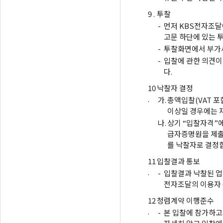
9 .
투찰
-
먼저 KBS전자조달
고문 하단에 있는 
-
투찰화면에서 부가세
-
입찰에 관한 의견이
다.
10
낙찰자 결정
.
가.
총액입찰(VAT 포
이상일 경우에는 
나.
상기 “입찰자격”에
급자증명원을 제출
를 낙찰자로 결정
11
입찰결과 통보
.
-
입찰결과 낙찰된 업
전자조달의 이용자
12
청렴계약 이행준수
.
-
본 입찰에 참가하고