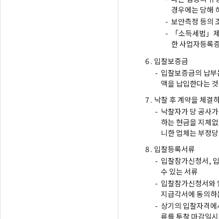
경우에는 당해 
-
보안측정 등의 
-
「소득세법」제1
한 사업자등록증
6 .
입찰보증금
-
입찰보증금의 납부는
액을 납입한다는 것
7 .
낙찰 후 계약을 체결
-
낙찰자가 당 공사가
하는 현금을 지체없
니한 업체는 부정당
8 .
입찰등록서류
-
입찰참가신청서, 입
수 있는 서류
-
입찰참가신청서와 
지급각서에 동의하는
-
상기의 입찰자격에서
류를 투찰 마감일시