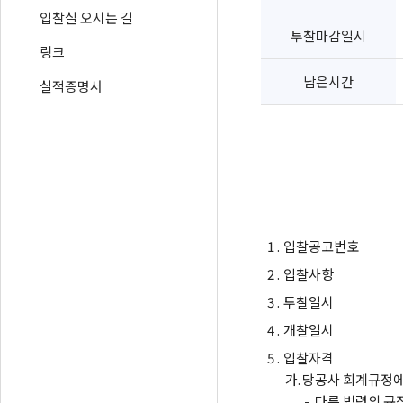
입찰실 오시는 길
투찰마감일시
링크
남은시간
실적증명서
1 .
입찰공고번호
2 .
입찰사항
3 .
투찰일시
4 .
개찰일시
5 .
입찰자격
가.
당공사 회계규정에
-
다른 법령의 규