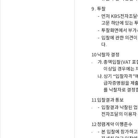
9 .
투찰
-
먼저 KBS전자조달
고문 하단에 있는 
-
투찰화면에서 부가세
-
입찰에 관한 의견이
다.
10
낙찰자 결정
.
가.
총액입찰(VAT 포
이상일 경우에는 
나.
상기 “입찰자격”에
급자증명원을 제출
를 낙찰자로 결정
11
입찰결과 통보
.
-
입찰결과 낙찰된 업
전자조달의 이용자
12
청렴계약 이행준수
.
-
본 입찰에 참가하고