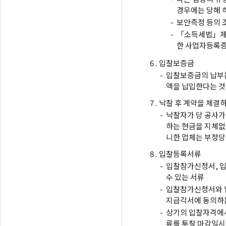
경우에는 당해 
-
보안측정 등의 
-
「소득세법」제1
한 사업자등록증
6 .
입찰보증금
-
입찰보증금의 납부는
액을 납입한다는 것
7 .
낙찰 후 계약을 체결
-
낙찰자가 당 공사가
하는 현금을 지체없
니한 업체는 부정당
8 .
입찰등록서류
-
입찰참가신청서, 입
수 있는 서류
-
입찰참가신청서와 
지급각서에 동의하는
-
상기의 입찰자격에서
류를 투찰 마감일시