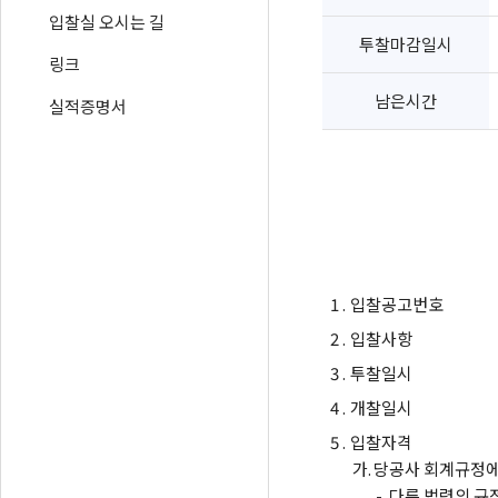
입찰실 오시는 길
투찰마감일시
링크
남은시간
실적증명서
1 .
입찰공고번호
2 .
입찰사항
3 .
투찰일시
4 .
개찰일시
5 .
입찰자격
가.
당공사 회계규정에
-
다른 법령의 규