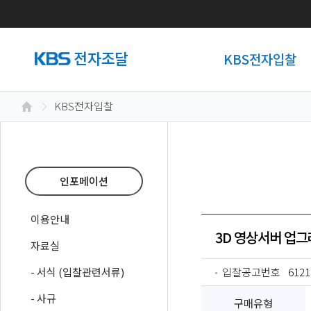
KBS전자입찰
KBS전자입찰
인포메이션
이용안내
3D 영상서버 업그
자료실
- 서식 (입찰관련서류)
입찰공고번호
6121
- 사규
구매유형