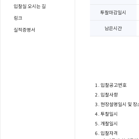
입찰실 오시는 길
투찰마감일시
링크
남은시간
실적증명서
1 .
입찰공고번호
2 .
입찰사항
3 .
현장설명일시 및 장
4 .
투찰일시
5 .
개찰일시
6 .
입찰자격