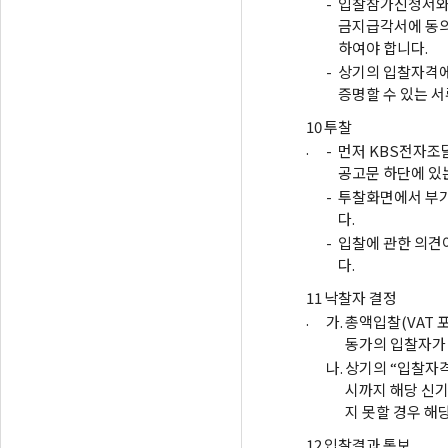
-
입찰참가신청서와
금지급각서에 동의
하여야 합니다.
-
상기의 입찰자격에
증명할 수 있는 
10
투찰
.
-
먼저 KBS전자조
공고문 하단에 있
-
투찰화면에서 부가
다.
-
입찰에 관한 의견
다.
11
낙찰자 결정
.
가.
총액입찰(VAT 
동가의 입찰자가
나.
상기의 “입찰자격
시까지 해당 신기
지 못할 경우 해
12
입찰결과 통보