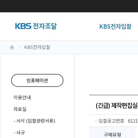
KBS전자입찰
KBS전자입찰
인포메이션
이용안내
(긴급) 제작편집실
자료실
- 서식 (입찰관련서류)
입찰공고번호
6121
- 사규
구매유형