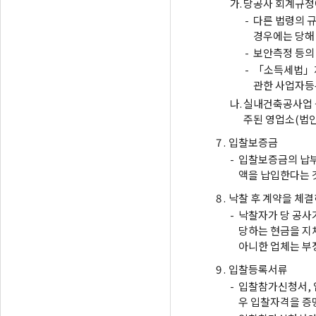
가.
당공사 회계규정에
-
다른 법령의 
경우에는 당해
-
보안측정 등의
-
「소득세법」제
관한 사업자등
나.
실내건축공사업
주된 영업소(법
7 .
입찰보증금
-
입찰보증금의 납부
액을 납입한다는 
8 .
낙찰 후 계약을 체결
-
낙찰자가 당 공사가
당하는 현금을 지
아니한 업체는 부
9 .
입찰등록서류
-
입찰참가신청서, 
우 입찰자격을 증