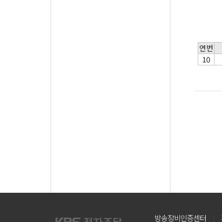
연번
10
방송장비인증센터