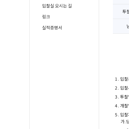
입찰실 오시는 길
투
링크
실적증명서
1 .
입찰
2 .
입찰
3 .
투찰
4 .
개찰
5 .
입찰
가.
-