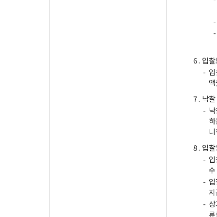
-
-
6 .
입찰
-
입
액
7 .
낙찰
-
낙
하
니
8 .
입찰
-
입
수
-
입
지
-
상
류