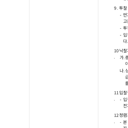
9 .
투찰
-
먼
고
-
투
-
입
다.
10
낙찰
.
가.
나.
11
입찰
.
-
입
전
12
청렴
.
-
본