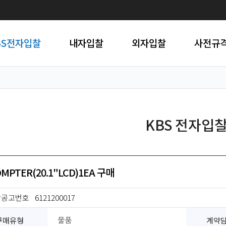
BS전자입찰
내자입찰
외자입찰
사전규
KBS 전자입
MPTER(20.1"LCD)1EA 구매
찰공고번호
6121200017
구매유형
계약
물품