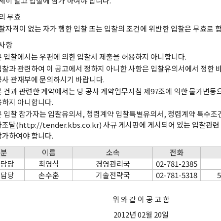
세히 알고 입찰에 참가 하여야 합니다.
의 무효
찰자격이 없는 자가 행한 입찰 또는 입찰의 조건에 위반한 입찰은 무효로 합
사항
본 입찰에서는 우편에 의한 입찰서 제출을 허용하지 아니합니다.
입찰과 관련하여 이 공고에서 정하지 아니한 사항은 입찰유의서에서 정한 바
공사 관재부에 문의하시기 바랍니다.
본 건과 관련한 계약에서는 당 공사 계약업무지침 제97조에 의한 물가변동
용하지 아니합니다.
본 입찰 참가자는 입찰유의서, 청렴계약 입찰특별유의서, 청렴계약 특수조건
조달(http://tender.kbs.co.kr) 사규 게시판에 게시되어 있는 입
참가하여야 합니다.
구분
이름
소속
전화
약담당
최영식
경영관리국
02-781-2385
술담당
손수훈
기술전략국
02-781-5318
5
위 와 같 이 공 고 함
2012년 02월 20일