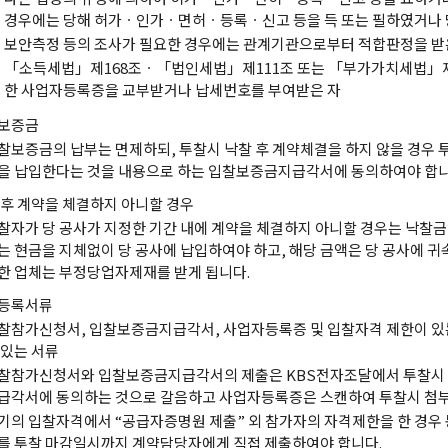
경우에는 당해 허가ㆍ인가ㆍ면허ㆍ등록ㆍ신고 등을 득 또는 필하였거나 
보안측정 등의 조사가 필요한 경우에는 관계기관으로부터 적합판정을 받
「소득세법」제168조ㆍ「법인세법」제111조 또는 「부가가치세법」제5
한 사업자등록증을 교부받거나 납세번호를 부여받은 자
보증금
찰보증금의 납부는 면제하되, 투찰시 낙찰 후 계약체결을 하지 않을 경우 
을 납입한다는 것을 내용으로 하는 입찰보증금지급각서에 동의하여야 합니
 후 계약을 체결하지 아니할 경우
찰자가 당 공사가 지정한 기간 내에 계약을 체결하지 아니할 경우는 낙찰금액
는 현금을 지체없이 당 공사에 납입하여야 하고, 해당 금액은 당 공사에 귀
한 업체는 부정당업자제재를 받게 됩니다.
등록서류
찰참가신청서, 입찰보증금지급각서, 사업자등록증 및 입찰자격 제한이 있
 있는 서류
찰참가신청서와 입찰보증금지급각서의 제출은 KBS전자조달에서 투찰시
급각서에 동의하는 것으로 갈음하고 사업자등록증은 스캔하여 투찰시 첨부
기의 입찰자격에서 “공급자증명원 제출” 외 참가자의 자격제한을 한 경우 동
를 투찰 마감일시까지 계약담당자에게 직접 제출하여야 합니다.