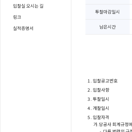
입찰실 오시는 길
투찰마감일시
링크
남은시간
실적증명서
1 .
입찰공고번호
2 .
입찰사항
3 .
투찰일시
4 .
개찰일시
5 .
입찰자격
가.
당공사 회계규정에
-
다른 법령의 규