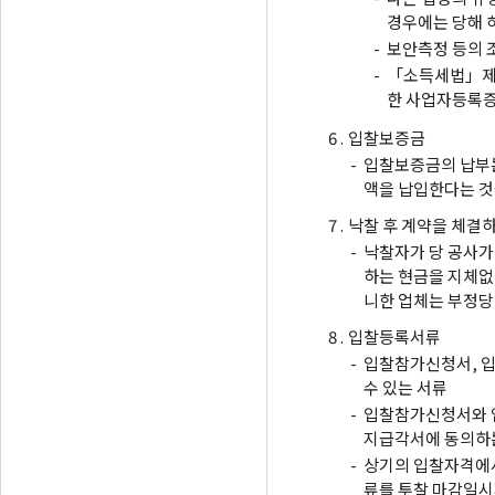
경우에는 당해 
-
보안측정 등의 
-
「소득세법」제1
한 사업자등록증
6 .
입찰보증금
-
입찰보증금의 납부는
액을 납입한다는 것
7 .
낙찰 후 계약을 체결
-
낙찰자가 당 공사가
하는 현금을 지체없
니한 업체는 부정당
8 .
입찰등록서류
-
입찰참가신청서, 입
수 있는 서류
-
입찰참가신청서와 
지급각서에 동의하는
-
상기의 입찰자격에서
류를 투찰 마감일시