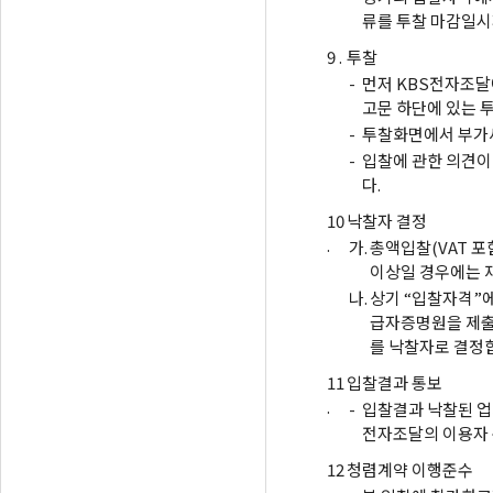
류를 투찰 마감일시
9 .
투찰
-
먼저 KBS전자조달
고문 하단에 있는 
-
투찰화면에서 부가세
-
입찰에 관한 의견이
다.
10
낙찰자 결정
.
가.
총액입찰(VAT 포
이상일 경우에는 
나.
상기 “입찰자격”에
급자증명원을 제출
를 낙찰자로 결정
11
입찰결과 통보
.
-
입찰결과 낙찰된 업
전자조달의 이용자
12
청렴계약 이행준수