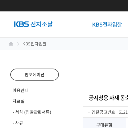
KBS전자입찰
KBS전자입찰
인포메이션
이용안내
공시청용 자재 동
자료실
- 서식 (입찰관련서류)
입찰공고번호
6121
- 사규
구매유형