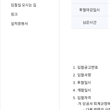
입찰실 오시는 길
투찰마감일시
링크
남은시간
실적증명서
1 .
입찰공고번호
2 .
입찰사항
3 .
투찰일시
4 .
개찰일시
5 .
입찰자격
가.
당공사 회계규정에
-
다른 법령의 규