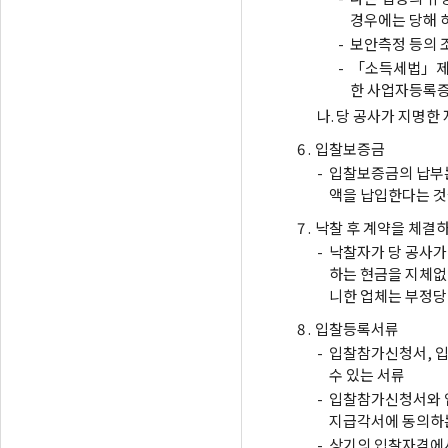
경우에는 당해 
-
보안측정 등의 
-
「소득세법」제1
한 사업자등록증
나.
당 공사가 지명한
6 .
입찰보증금
-
입찰보증금의 납부는
액을 납입한다는 것
7 .
낙찰 후 계약을 체결
-
낙찰자가 당 공사가
하는 현금을 지체없
니한 업체는 부정당
8 .
입찰등록서류
-
입찰참가신청서, 입
수 있는 서류
-
입찰참가신청서와 
지급각서에 동의하는
-
상기의 입찰자격에서