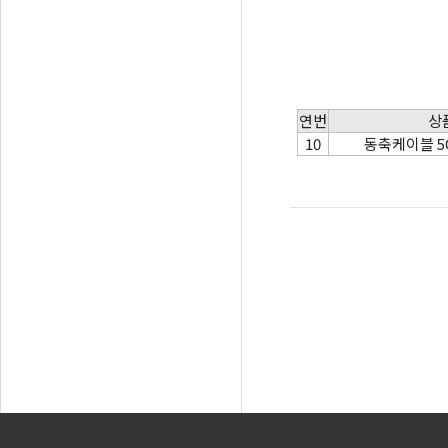
연번
상
10
동축케이블 5C