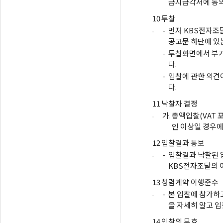
금지급각서에 동의
10
투찰
.
-
먼저 KBS전자조
공고문 하단에 있
-
투찰화면에서 부가
다.
-
입찰에 관한 의견
다.
11
낙찰자 결정
.
가.
총액입찰(VAT 
인 이상일 경우
12
입찰결과 통보
.
-
입찰결과 낙찰된 
KBS전자조달의 
13
청렴계약 이행준수
.
-
본 입찰에 참가하
을 자세히 알고 입
14
입찰의 무효