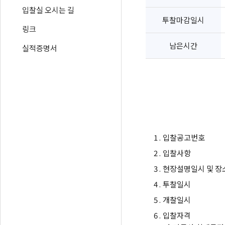
입찰실 오시는 길
투찰마감일시
링크
남은시간
실적증명서
1 .
입찰공고번호
2 .
입찰사항
3 .
현장설명일시 및 장
4 .
투찰일시
5 .
개찰일시
6 .
입찰자격