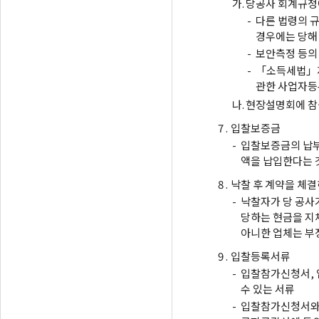
가.
당공사 회계규정에
-
다른 법령의 
경우에는 당해
-
보안측정 등의
-
「소득세법」제
관한 사업자등
나.
현장설명회에 참
7 .
입찰보증금
-
입찰보증금의 납부
액을 납입한다는 
8 .
낙찰 후 계약을 체결
-
낙찰자가 당 공사가
당하는 현금을 지
아니한 업체는 부
9 .
입찰등록서류
-
입찰참가신청서, 
수 있는 서류
-
입찰참가신청서와