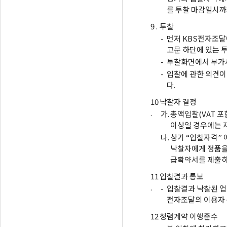
를 투찰 마감일시까
9 .
투찰
-
먼저 KBS전자조달
고문 하단에 있는 
-
투찰화면에서 부가세
-
입찰에 관한 의견이
다.
10
낙찰자 결정
.
가.
총액입찰(VAT 포
이상일 경우에는 
나.
상기 “입찰자격” 
낙찰자에게 정품을
급확약서를 제출하
11
입찰결과 통보
.
-
입찰결과 낙찰된 업
전자조달의 이용자
12
청렴계약 이행준수