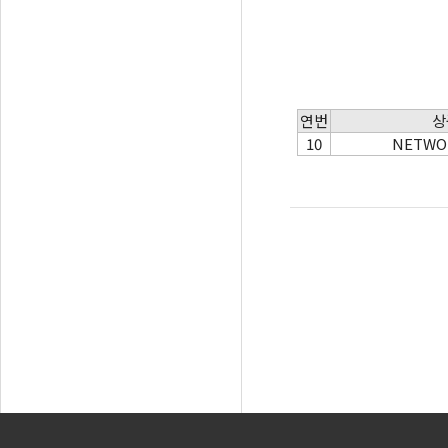
연번
상
10
NETWO