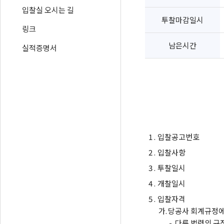
입찰실 오시는 길
투찰마감일시
링크
남은시간
실적증명서
1 .
입찰공고번호
2 .
입찰사항
3 .
투찰일시
4 .
개찰일시
5 .
입찰자격
가.
당공사 회계규정에
-
다른 법령의 규