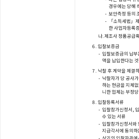
경우에는 당해 
-
보안측정 등의 
-
「소득세법」제1
한 사업자등록증
나.
제조사 정품공급확
6 .
입찰보증금
-
입찰보증금의 납부는
액을 납입한다는 것
7 .
낙찰 후 계약을 체결
-
낙찰자가 당 공사가
하는 현금을 지체없
니한 업체는 부정당
8 .
입찰등록서류
-
입찰참가신청서, 입
수 있는 서류
-
입찰참가신청서와 
지급각서에 동의하는
-
상기의 입찰자격에서