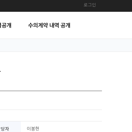
로그인
격공개
수의계약 내역 공개
찰
담당자
이봉현