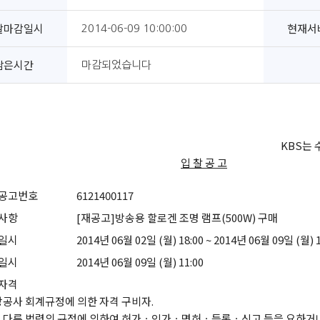
찰마감일시
현재서
2014-06-09 10:00:00
남은시간
마감되었습니다
KBS는
입 찰 공 고
공고번호
6121400117
사항
[재공고]방송용 할로겐 조명 램프(500W) 구매
일시
2014년 06월 02일 (월) 18:00 ~ 2014년 06월 09일 (월) 1
일시
2014년 06월 09일 (월) 11:00
자격
당공사 회계규정에 의한 자격 구비자.
다른 법령의 규정에 의하여 허가ㆍ인가ㆍ면허ㆍ등록ㆍ신고 등을 요하거