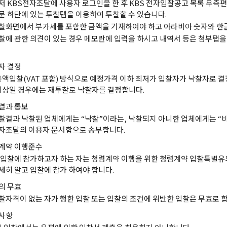
저 KBS전자조달에 사용자 로그인을 한 후 KBS 전자입찰공고 목록 우측편
문 하단에 있는 투찰탭을 이용하여 투찰할 수 있습니다.
찰화면에서 부가세를 포함한 금액을 기재하여야 하고 아라비아 숫자와 한글
찰에 관한 의견이 있는 경우 메모란에 입력을 하시고 내역서 등은 첨부탭
자 결정
총액입찰(VAT 포함) 방식으로 예정가격 이하 최저가 입찰자가 낙찰자로 결
이상일 경우에는 재투찰로 낙찰자를 결정합니다.
결과 통보
찰결과 낙찰된 업체에게는 “낙찰”이라는, 낙찰되지 아니한 업체에게는 “
자조달의 이용자 문서함으로 송부합니다.
계약 이행준수
 입찰에 참가하고자 하는 자는 청렴계약 이행을 위한 청렴계약 입찰특별
세히 알고 입찰에 참가 하여야 합니다.
의 무효
찰자격이 없는 자가 행한 입찰 또는 입찰의 조건에 위반한 입찰은 무효로 합
사항