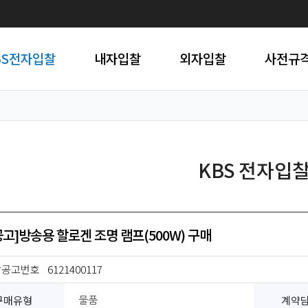
BS전자입찰
내자입찰
외자입찰
사전규
KBS 전자입
공고]방송용 할로겐 조명 램프(500W) 구매
찰공고번호
6121400117
구매유형
계약
물품