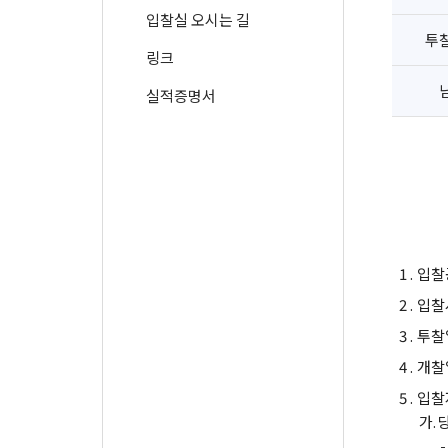
입찰실 오시는 길
투
링크
실적증명서
1 .
입찰
2 .
입찰
3 .
투찰
4 .
개찰
5 .
입찰
가.
-