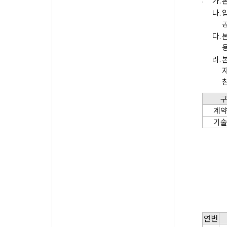
가.
나.
다.
라.
자
계
기
연번