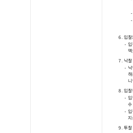
-
-
6 .
입찰
-
입
액
7 .
낙찰
-
낙
하
니
8 .
입찰
-
입
수
-
입
지
9 .
투찰