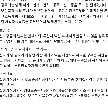
경우에는 당해 허가ㆍ인가ㆍ면허ㆍ등록ㆍ신고 등을 득 또는 필하였거나 
보안측정 등의 조사가 필요한 경우에는 관계기관으로부터 적합판정을 받
「소득세법」제168조ㆍ「법인세법」제111조 또는 「부가가치세법」제5
한 사업자등록증을 교부받거나 납세번호를 부여받은 자
보증금
찰보증금의 납부는 면제하되, 투찰시 낙찰 후 계약체결을 하지 않을 경우 
을 납입한다는 것을 내용으로 하는 입찰보증금지급각서에 동의하여야 합니
 후 계약을 체결하지 아니할 경우
찰자가 당 공사가 지정한 기간 내에 계약을 체결하지 아니할 경우는 낙찰금액
는 현금을 지체없이 당 공사에 납입하여야 하고, 해당 금액은 당 공사에 귀
한 업체는 부정당업자제재를 받게 됩니다.
등록서류
찰참가신청서, 입찰보증금지급각서, 사업자등록증 및 입찰자격 제한이 있
 있는 서류
찰참가신청서와 입찰보증금지급각서의 제출은 KBS전자조달에서 투찰시
급각서에 동의하는 것으로 갈음하고 사업자등록증은 스캔하여 투찰시 첨부