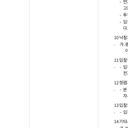
-
먼
고
-
투
-
입
다.
10
낙찰
.
가.
11
입찰
.
-
입
전
12
청렴
.
-
본
자
13
입찰
.
-
입
14
기타
.