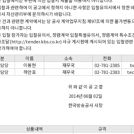
본 입찰에서는 우편에 의한 입찰서 제출을 허용하지 아니합니다.
입찰과 관련하여 이 공고에서 정하지 아니한 사항은 입찰유의서에서 정한 바
공사 자산관리부에 문의하시기 바랍니다.
본 건과 관련한 계약에서는 당 공사 계약업무지침 제97조에 의한 물가변동
용하지 아니합니다.
본 입찰 참가자는 입찰유의서, 청렴계약 입찰특별유의서, 청렴계약 특수조건
조달(http://tender.kbs.co.kr) 사규 게시판에 게시되어 있는 입
참가하여야 합니다.
구분
이름
소속
전화
약담당
이봉현
재무국
02-781-2385
b
술담당
하만호
재무국
02-781-2383
te
위 와 같 이 공 고 함
2014년 06월 02일
한국방송공사 사장
상품내역
규격