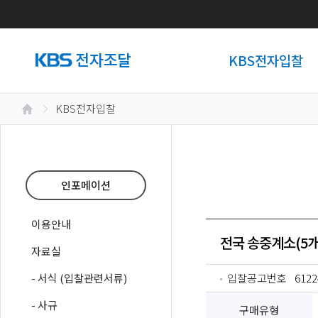
KBS전자입찰
KBS전자입찰
인포메이션
이용안내
전국 송중계소(5개소
자료실
- 서식 (입찰관련서류)
입찰공고번호
6122
- 사규
구매유형