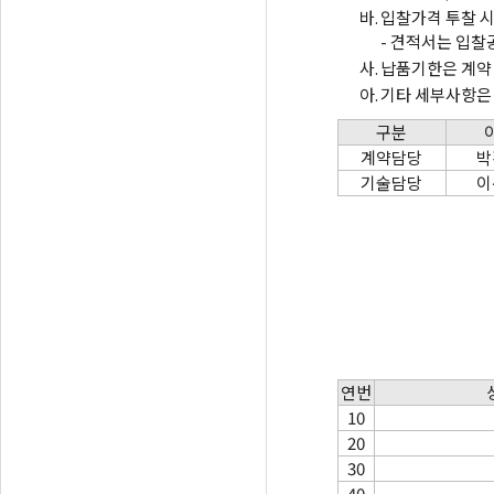
바.
입찰가격 투찰 시 
- 견적서는 입찰
사.
납품기한은 계약 
아.
기타 세부사항은 
구분
계약담당
박
기술담당
이
연번
10
20
30
40