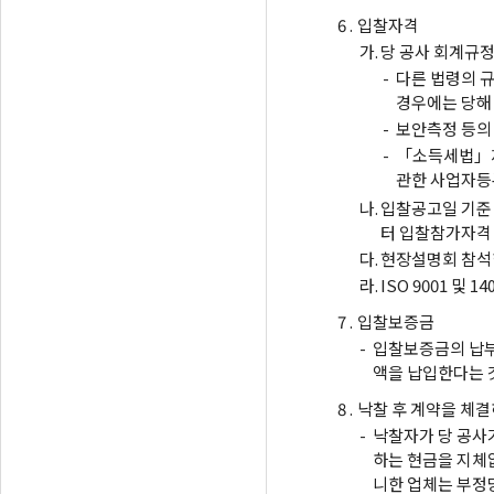
6 .
입찰자격
가.
당 공사 회계규정
-
다른 법령의 
경우에는 당해
-
보안측정 등의
-
「소득세법」제
관한 사업자등
나.
입찰공고일 기준
터 입찰참가자격 
다.
현장설명회 참석
라.
ISO 9001 및
7 .
입찰보증금
-
입찰보증금의 납부
액을 납입한다는 
8 .
낙찰 후 계약을 체결
-
낙찰자가 당 공사가
하는 현금을 지체없
니한 업체는 부정