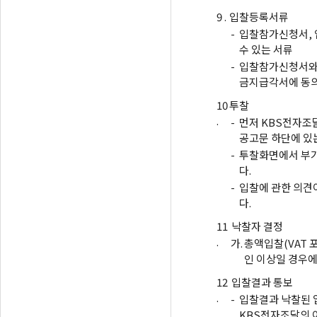
9 .
입찰등록서류
-
입찰참가신청서, 
수 있는 서류
-
입찰참가신청서와
금지급각서에 동의
10
투찰
.
-
먼저 KBS전자조
공고문 하단에 있
-
투찰화면에서 부가
다.
-
입찰에 관한 의견
다.
11
낙찰자 결정
.
가.
총액입찰(VAT 
인 이상일 경우
12
입찰결과 통보
.
-
입찰결과 낙찰된 
KBS전자조달의 