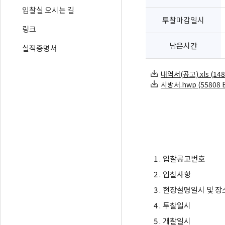
입찰실 오시는 길
투찰마감일시
링크
남은시간
실적증명서
내역서(공고).xls (148
시방서.hwp (55808 B
1 .
입찰공고번호
2 .
입찰사항
3 .
현장설명일시 및 장
4 .
투찰일시
5 .
개찰일시