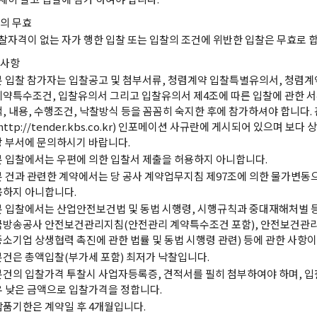
의 무효
찰자격이 없는 자가 행한 입찰 또는 입찰의 조건에 위반한 입찰은 무효로 합
사항
본 입찰 참가자는 입찰공고 및 첨부서류, 청렴계약 입찰특별유의서, 청렴계
계약특수조건, 입찰유의서 그리고 입찰유의서 제4조에 따른 입찰에 관한 서
적, 내용, 수행조건, 낙찰방식 등을 꼼꼼히 숙지한 후에 참가하셔야 합니다.
http://tender.kbs.co.kr) 인포메이션 사규란에 게시되어 있으며 보
당 부서에 문의하시기 바랍니다.
본 입찰에서는 우편에 의한 입찰서 제출을 허용하지 아니합니다.
본 건과 관련한 계약에서는 당 공사 계약업무지침 제97조에 의한 물가변동
용하지 아니합니다.
본 입찰에서는 산업안전보건법 및 동법 시행령, 시행규칙과 중대재해처벌 등 
국방송공사 안전보건관리지침(안전관리 계약특수조건 포함), 안전보건관리
중소기업 상생협력 촉진에 관한 법률 및 동법 시행령 관련) 등에 관한 사항이
본건은 총액입찰(부가세 포함) 최저가 낙찰입니다.
본건의 입찰가격 투찰시 사업자등록증, 견적서를 필히 첨부하여야 하며, 
우 낮은 금액으로 입찰가격을 정합니다.
납품기한은 계약일 후 4개월입니다.