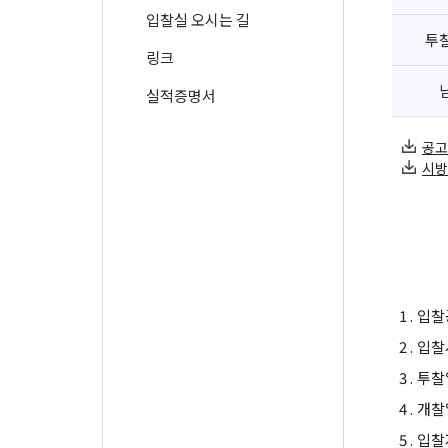
입찰실 오시는 길
투
링크
실적증명서
공고 
시방서
1 .
입찰
2 .
입찰
3 .
투찰
4 .
개찰
5 .
입찰