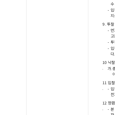
수
-
입
지
9 .
투찰
-
먼
고
-
투
-
입
다.
10
낙찰
.
가.
11
입찰
.
-
입
전
12
청렴
.
-
본
자