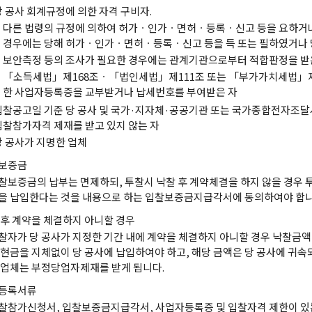
당 공사 회계규정에 의한 자격 구비자.
다른 법령의 규정에 의하여 허가ㆍ인가ㆍ면허ㆍ등록ㆍ신고 등을 요하거
경우에는 당해 허가ㆍ인가ㆍ면허ㆍ등록ㆍ신고 등을 득 또는 필하였거나 
보안측정 등의 조사가 필요한 경우에는 관계기관으로부터 적합판정을 받
「소득세법」제168조ㆍ「법인세법」제111조 또는 「부가가치세법」제5
한 사업자등록증을 교부받거나 납세번호를 부여받은 자
입찰공고일 기준 당 공사 및 국가·지자체·공공기관 또는 국가종합전자조달
입찰참가자격 제재를 받고 있지 않는 자
당 공사가 지명한 업체
보증금
찰보증금의 납부는 면제하되, 투찰시 낙찰 후 계약체결을 하지 않을 경우 
을 납입한다는 것을 내용으로 하는 입찰보증금지급각서에 동의하여야 합니
 후 계약을 체결하지 아니할 경우
찰자가 당 공사가 지정한 기간 내에 계약을 체결하지 아니할 경우 낙찰금액의
 현금을 지체없이 당 공사에 납입하여야 하고, 해당 금액은 당 공사에 귀속
 업체는 부정당업자제재를 받게 됩니다.
등록서류
찰참가신청서, 입찰보증금지급각서, 사업자등록증 및 입찰자격 제한이 있