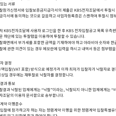
 있는 서류
찰참가신청서와 입찰보증금지급각서의 제출은 KBS전자조달에서 투찰시
급각서에 동의하는 것으로 갈음하고 사업자등록증은 스캔하여 투찰시 첨부
저 KBS전자조달에 사용자 로그인을 한 후 KBS 전자입찰공고 목록 우측편
문 하단에 있는 투찰탭을 이용하여 투찰할 수 있습니다.
찰화면에서 부가세를 포함한 금액을 기재하여야 하고 아라비아 숫자와 한글
찰에 관한 의견이 있는 경우 메모란에 입력을 하시고 내역서 등은 첨부탭
자 결정
총액입찰(VAT 포함) 방식으로 예정가격 이하 최저가 입찰자가 낙찰자로 결
이상일 경우에는 재투찰로 낙찰자를 결정합니다.
결과 통보
찰결과 낙찰된 업체에게는 “낙찰”이라는, 낙찰되지 아니한 업체에게는 “
자조달의 이용자 문서함으로 송부합니다.
계약 이행준수
 입찰에 참가하고자 하는 자는 청렴계약 이행을 위한 청렴계약 입찰특별
세히 알고 입찰에 참가 하여야 합니다.