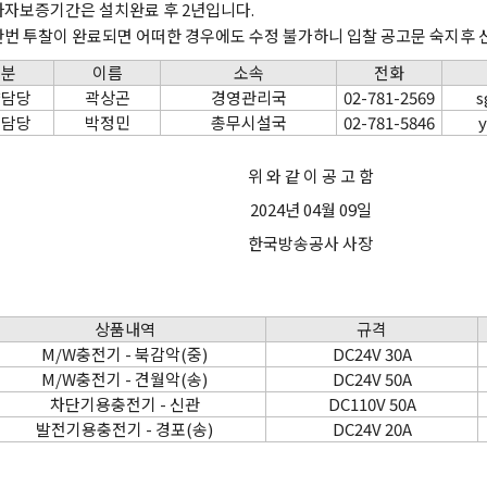
하자보증기간은 설치완료 후 2년입니다.
한번 투찰이 완료되면 어떠한 경우에도 수정 불가하니 입찰 공고문 숙지후 
구분
이름
소속
전화
약담당
곽상곤
경영관리국
02-781-2569
s
술담당
박정민
총무시설국
02-781-5846
y
위 와 같 이 공 고 함
2024년 04월 09일
한국방송공사 사장
상품내역
규격
M/W충전기 - 북감악(중)
DC24V 30A
M/W충전기 - 견월악(송)
DC24V 50A
차단기용충전기 - 신관
DC110V 50A
발전기용충전기 - 경포(송)
DC24V 20A