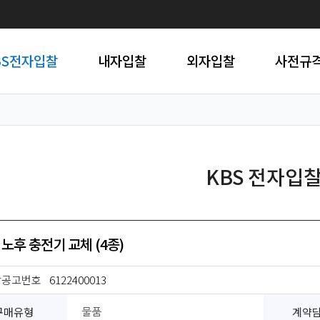
BS전자입찰
내자입찰
외자입찰
사전규
KBS 전자입
 노후 충전기 교체 (4종)
찰공고번호
6122400013
구매유형
계약
물품