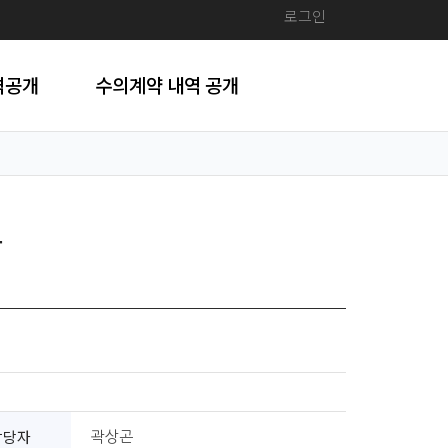
로그인
격공개
수의계약 내역 공개
찰
담당자
곽상곤