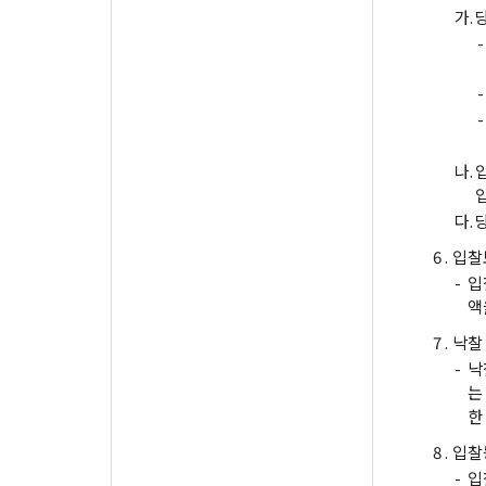
가.
-
-
-
나.
다.
6 .
입찰
-
입
액
7 .
낙찰
-
낙
는
한
8 .
입찰
-
입