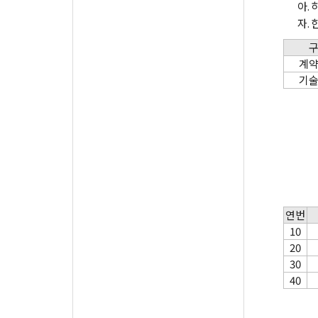
아.
자.
계
기
연번
10
20
30
40