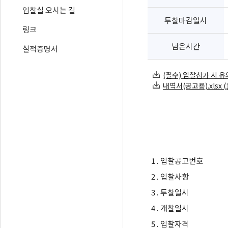
입찰실 오시는 길
투찰마감일시
링크
남은시간
실적증명서
(필수) 입찰참가 시 유의사
내역서(공고용).xlsx (1
1 .
입찰공고번호
2 .
입찰사항
3 .
투찰일시
4 .
개찰일시
5 .
입찰자격