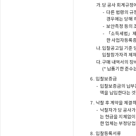
가.
당 공사 회계규정에
-
다른 법령의 규
경우에는 당해 
-
보안측정 등의 
-
「소득세법」제1
한 사업자등록증
나.
입찰공고일 기준 
입찰참가자격 제재
다.
구매 내역서의 장비를
(* 납품기한 준수
6 .
입찰보증금
-
입찰보증금의 납부는
액을 납입한다는 것
7 .
낙찰 후 계약을 체결
-
낙찰자가 당 공사가
는 현금을 지체없이
한 업체는 부정당업
8 .
입찰등록서류