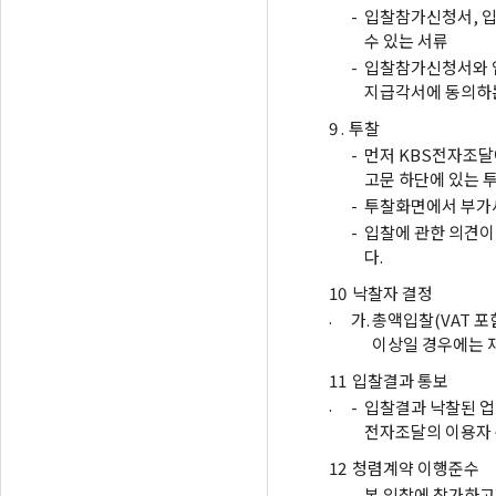
-
입찰참가신청서, 입
수 있는 서류
-
입찰참가신청서와 
지급각서에 동의하는
9 .
투찰
-
먼저 KBS전자조달
고문 하단에 있는 
-
투찰화면에서 부가세
-
입찰에 관한 의견이
다.
10
낙찰자 결정
.
가.
총액입찰(VAT 포
이상일 경우에는 
11
입찰결과 통보
.
-
입찰결과 낙찰된 업
전자조달의 이용자
12
청렴계약 이행준수
.
-
본 입찰에 참가하고