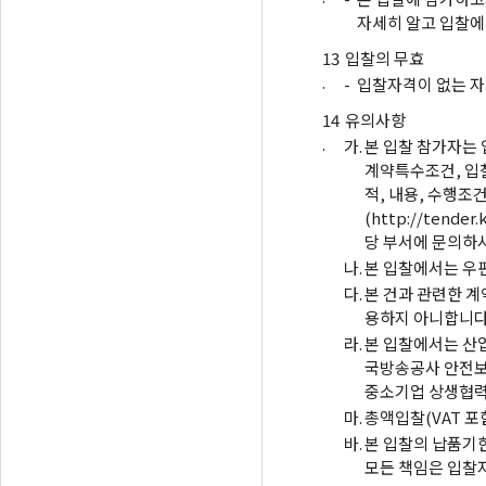
자세히 알고 입찰에
13
입찰의 무효
.
-
입찰자격이 없는 자
14
유의사항
.
가.
본 입찰 참가자는
계약특수조건, 입찰
적, 내용, 수행조
(http://ten
당 부서에 문의하
나.
본 입찰에서는 우
다.
본 건과 관련한 
용하지 아니합니다
라.
본 입찰에서는 산업
국방송공사 안전보
중소기업 상생협력 
마.
총액입찰(VAT 포
바.
본 입찰의 납품기한
모든 책임은 입찰